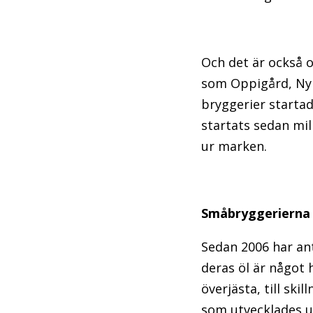
Och det är också 
som Oppigård, Nyn
bryggerier starta
startats sedan mi
ur marken.
Småbryggerierna 
Sedan 2006 har ant
deras öl är något 
överjästa, till sk
som utvecklades u