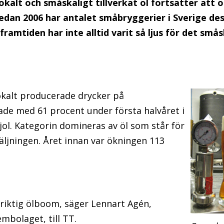
okalt och småskaligt tillverkat öl fortsätter att 
edan 2006 har antalet småbryggerier i Sverige d
framtiden har inte alltid varit så ljus för det små
okalt producerade drycker på
de med 61 procent under första halvåret i
fjol. Kategorin domineras av öl som står för
äljningen. Året innan var ökningen 113
n riktig ölboom, säger Lennart Agén,
mbolaget, till TT.