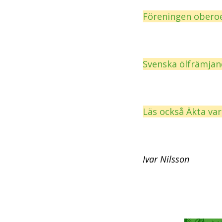
Föreningen oberoe
Svenska ölfrämjand
Läs också Äkta va
Ivar Nilsson