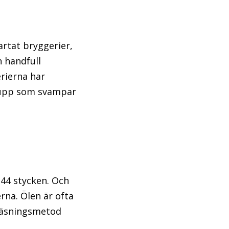
rtat bryggerier,
 handfull
rierna har
t upp som svampar
 44 stycken. Och
rna. Ölen är ofta
rjäsningsmetod