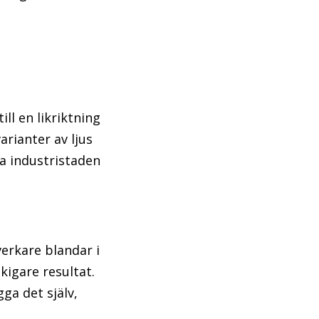
ll en likriktning
arianter av ljus
ka industristaden
verkare blandar i
skigare resultat.
ga det själv,