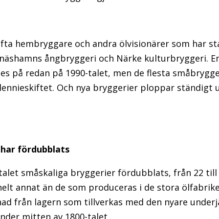
ofta hembryggare och andra ölvisionärer som har sta
äshamns ångbryggeri och Närke kulturbryggeri. En
des på redan på 1990-talet, men de flesta småbrygge
llennieskiftet. Och nya bryggerier ploppar ständig
har fördubblats
alet småskaliga bryggerier fördubblats, från 22 till
helt annat än de som produceras i de stora ölfabrike
illnad från lagern som tillverkas med den nyare unde
nder mitten av 1800-talet.