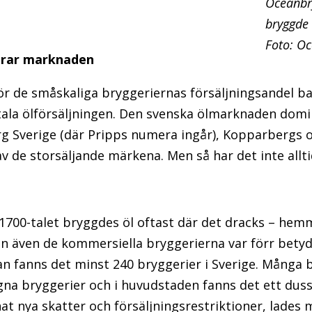
Oceanbry
bryggde 
Foto: Oc
erar marknaden
ör de småskaliga bryggeriernas försäljningsandel ba
tala ölförsäljningen. Den svenska ölmarknaden dom
erg Sverige (där Pripps numera ingår), Kopparbergs
av de storsäljande märkena. Men så har det inte alltid
v 1700-talet bryggdes öl oftast där det dracks – hem
 även de kommersiella bryggerierna var förr betydli
n fanns det minst 240 bryggerier i Sverige. Många 
a bryggerier och i huvudstaden fanns det ett dussi
at nya skatter och försäljningsrestriktioner, lades 