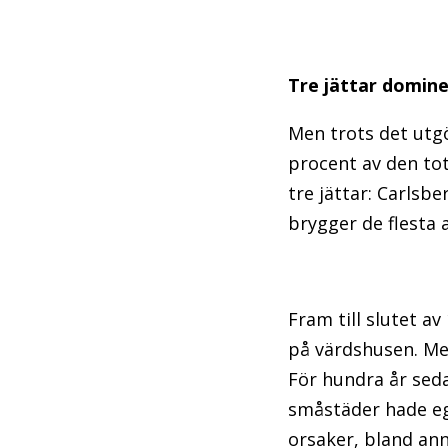
Tre jättar domin
Men trots det utg
procent av den to
tre jättar: Carlsb
brygger de flesta 
Fram till slutet a
på värdshusen. Men
För hundra år seda
småstäder hade egn
orsaker, bland ann