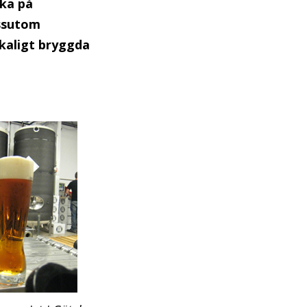
öka på
essutom
skaligt bryggda