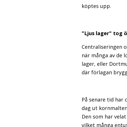
köptes upp.
"Ljus lager" tog 
Centraliseringen oc
när många av de lo
lager, eller Dortm
där förlagan bryg
På senare tid har o
dag ut kornmalten m
Den som har velat 
vilket många entu