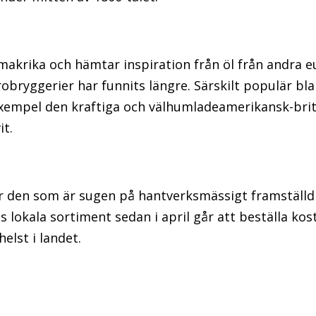
makrika och hämtar inspiration från öl från andra 
robryggerier har funnits längre. Särskilt populär bl
exempel den kraftiga och välhumladeamerikansk-brit
it.
r den som är sugen på hantverksmässigt framställd 
 lokala sortiment sedan i april går att beställa kostn
lst i landet.