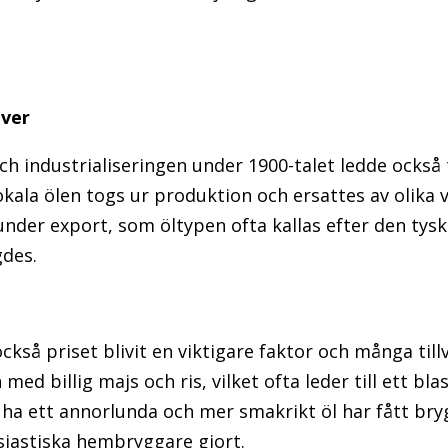
över
h industrialiseringen under 1900-talet ledde också ti
kala ölen togs ur produktion och ersattes av olika v
under export, som öltypen ofta kallas efter den tys
gdes.
ckså priset blivit en viktigare faktor och många till
ed billig majs och ris, vilket ofta leder till ett bla
ha ett annorlunda och mer smakrikt öl har fått bryg
siastiska hembryggare gjort.