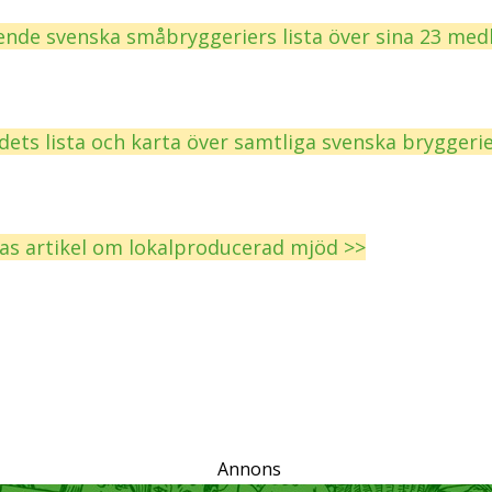
nde svenska småbryggeriers lista över sina 23 med
ets lista och karta över samtliga svenska bryggerie
ras artikel om lokalproducerad mjöd >>
Annons