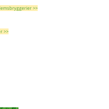
lemsbryggerier >>
r >>