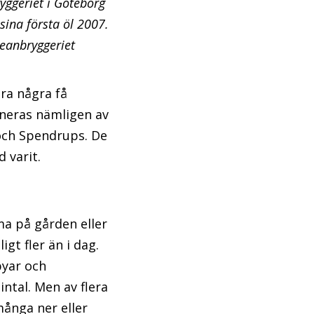
ggeriet i Göteborg
sina första öl 2007.
eanbryggeriet
ra några få
ineras nämligen av
 och Spendrups. De
 varit.
ma på gården eller
gt fler än i dag.
byar och
ntal. Men av flera
många ner eller