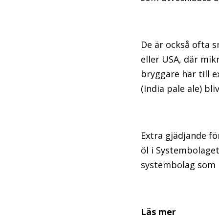
De är också ofta s
eller USA, där mik
bryggare har till 
(India pale ale) bliv
Extra gjädjande fö
öl i Systembolagets
systembolag som he
Läs mer