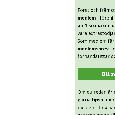
Först och främs
medlem
i föreni
än 1 krona om 
vara extrastödja
Som medlem får 
medlemsbrev
, 
förhandstittar o
Bli
Om du redan är 
gärna
tipsa
andra
medlem. T ex när
arbetsplatsen el