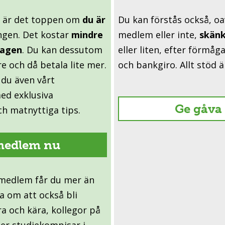
t är det toppen om
du är
Du kan förstås också, o
ngen. Det kostar
mindre
medlem eller inte,
skänk
dagen
. Du kan dessutom
eller liten, efter förmåga
re
och då betala lite mer.
och bankgiro. Allt stöd är
du även vårt
med exklusiva
Ge gåva
ch matnyttiga tips.
 medlem nu
medlem får du mer än
 om att också bli
a och kära, kollegor på
ler studiekompisar i