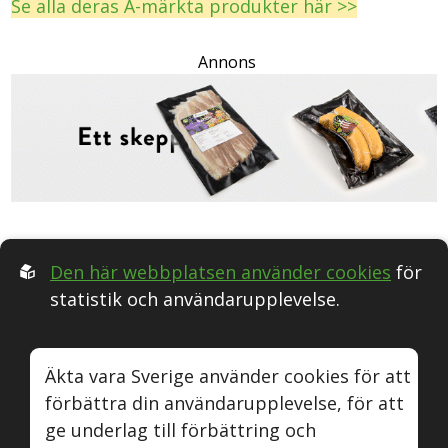
Se alla deras Ä-märkta produkter här >>
Annons
Den här webbplatsen använder cookies
för
statistik och användarupplevelse.
Följ oss i Sociala medier:
Äkta vara Sverige använder cookies för att
förbättra din användarupplevelse, för att
Äkta vara
Naturvin
Instagram
Youtube
ge underlag till förbättring och