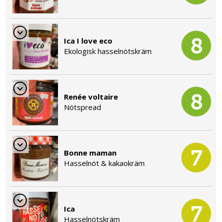
8
Ica I love eco
Ekologisk hasselnötskräm
8
Renée voltaire
Nötspread
7
Bonne maman
Hasselnöt & kakaokräm
7
Ica
Hasselnötskräm