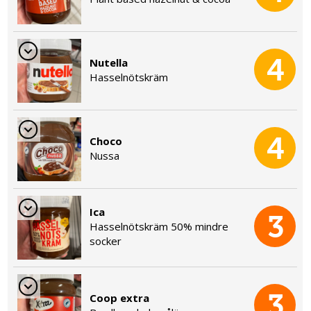
4
Nutella
Hasselnötskräm
4
Choco
Nussa
Ica
3
Hasselnötskräm 50% mindre
socker
3
Coop extra