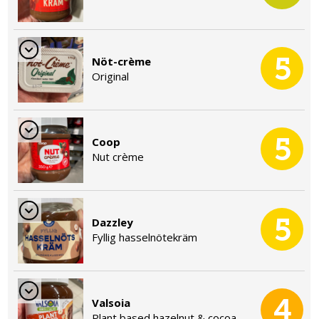
5
Nöt-crème
Original
5
Coop
Nut crème
5
Dazzley
Fyllig hasselnötekräm
4
Valsoia
Plant based hazelnut & cocoa