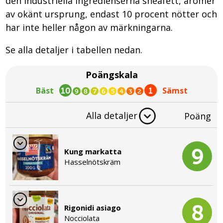
den industriella ingredienserna sheafett, aromer
av okänt ursprung, endast 10 procent nötter och
har inte heller någon av märkningarna.
Se alla detaljer i tabellen nedan.
Poängskala
Bäst
Sämst
10
1
9
8
7
6
5
4
3
2
Alla detaljer
Poäng
9
Kung markatta
Hasselnötskräm
8
Rigonidi asiago
Nocciolata