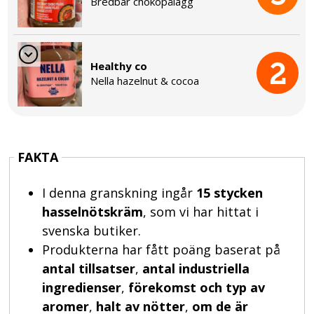
Bredbar chokopålägg
2
Healthy co
Nella hazelnut & cocoa
FAKTA
I denna granskning ingår
15 stycken
hasselnötskräm
, som vi har hittat i
svenska butiker.
Produkterna har fått poäng baserat på
antal tillsatser
,
antal industriella
ingredienser
,
förekomst och typ av
aromer
,
halt av nötter
,
om de är