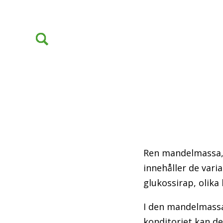
Ren mandelmassa, g
innehåller de vari
glukossirap, olika
I den mandelmassa
konditoriet kan d