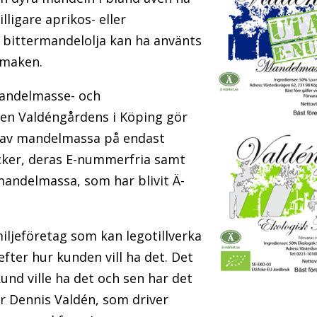
lligare aprikos- eller
 bittermandelolja kan ha använts
smaken.
mandelmasse- och
ren Valdéngårdens i Köping gör
 av mandelmassa på endast
ker, deras E-nummerfria samt
mandelmassa, som har blivit Ä-
amiljeföretag som kan legotillverka
fter hur kunden vill ha det. Det
und ville ha det och sen har det
r Dennis Valdén, som driver