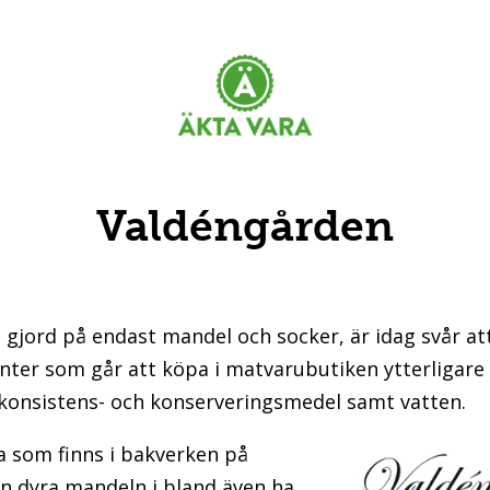
Valdéngården
jord på endast mandel och socker, är idag svår att
anter som går att köpa i matvarubutiken ytterligare
 konsistens- och konserveringsmedel samt vatten.
 som finns i bakverken på
en dyra mandeln i bland även ha