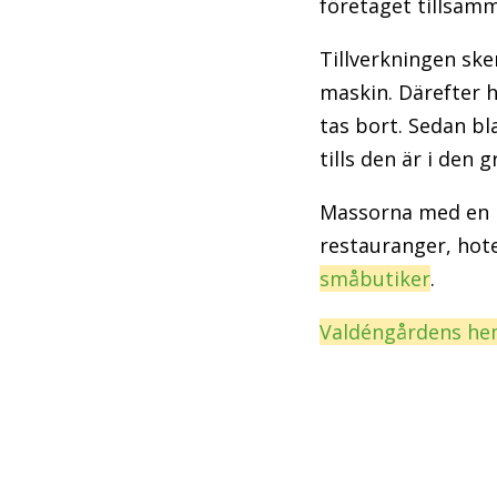
företaget tillsam
Tillverkningen ske
maskin. Därefter 
tas bort. Sedan b
tills den är i den 
Massorna med en ma
restauranger, hote
småbutiker
.
Valdéngårdens he