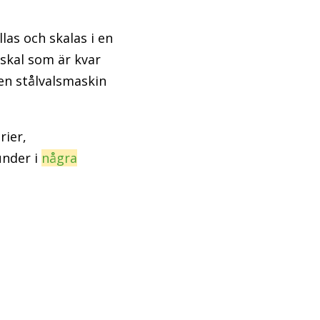
las och skalas i en
skal som är kvar
en stålvalsmaskin
rier,
under i
några