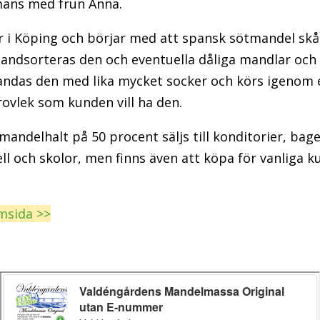
mans med frun Anna.
r i Köping och börjar med att spansk sötmandel skål
handsorteras den och eventuella dåliga mandlar och 
landas den med lika mycket socker och körs igenom 
grovlek som kunden vill ha den.
ndelhalt på 50 procent säljs till konditorier, bage
ll och skolor, men finns även att köpa för vanliga k
msida >>