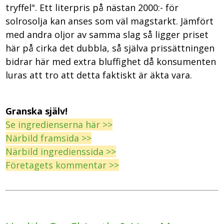
tryffel". Ett literpris på nästan 2000:- för
solrosolja kan anses som väl magstarkt.
Jämfört
med andra oljor av samma slag så ligger priset
här på cirka det dubbla, så
själva prissättningen
bidrar här med extra bluffighet då konsumenten
luras att tro att detta faktiskt är äkta vara.
Granska själv!
Se ingredienserna här >>
Närbild framsida >>
Närbild ingredienssida >>
Företagets kommentar >>