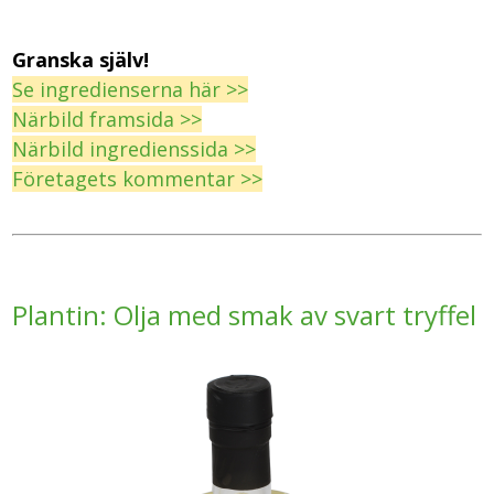
Granska själv!
Se ingredienserna här >>
Närbild framsida >>
Närbild ingredienssida >>
Företagets kommentar >>
Plantin: Olja med smak av svart tryffel