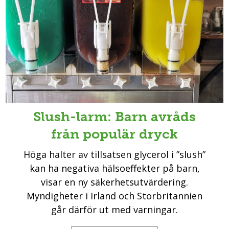
Slush-larm: Barn avråds
från populär dryck
Höga halter av tillsatsen glycerol i ”slush”
kan ha negativa hälsoeffekter på barn,
visar en ny säkerhetsutvärdering.
Myndigheter i Irland och Storbritannien
går därför ut med varningar.