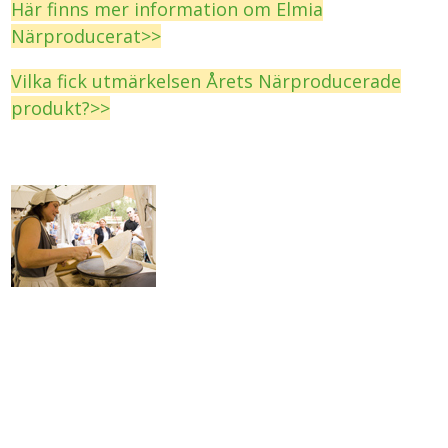
Här finns mer information om Elmia
Närproducerat>>
Vilka fick utmärkelsen Årets Närproducerade
produkt?>>