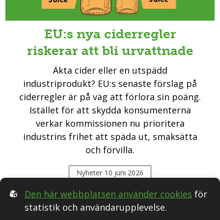
EU:s nya ciderregler
riskerar att bli urvattnade
Äkta cider eller en utspädd
industriprodukt? EU:s senaste förslag på
ciderregler är på väg att förlora sin poäng.
Istället för att skydda konsumenterna
verkar kommissionen nu prioritera
industrins frihet att späda ut, smaksätta
och förvilla.
Nyheter
10 juni 2026
Den här webbplatsen använder cookies
för
statistik och användarupplevelse.
Följ oss i Sociala medier: