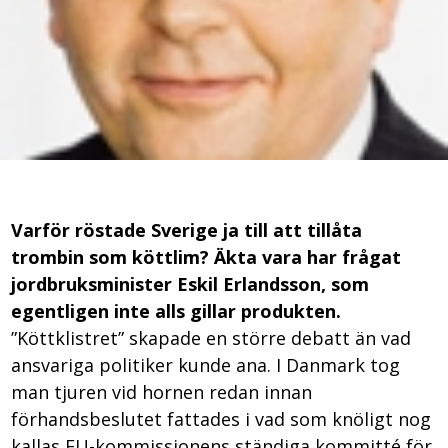
Varför röstade Sverige ja till att tillåta
trombin som köttlim? Äkta vara har frågat
jordbruksminister Eskil Erlandsson, som
egentligen inte alls gillar produkten.
”Köttklistret” skapade en större debatt än vad
ansvariga politiker kunde ana. I Danmark tog
man tjuren vid hornen redan innan
förhandsbeslutet fattades i vad som knöligt nog
kallas EU-kommissionens ständiga kommitté för