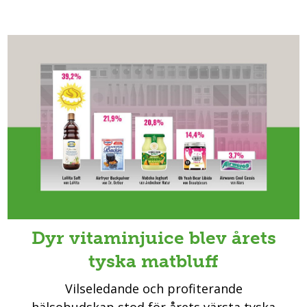
Dyr vitaminjuice blev årets
tyska matbluff
Vilseledande och profiterande
hälsobudskap stod för årets värsta tyska