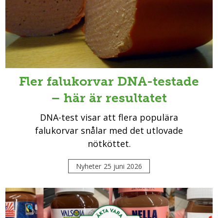
Fler falukorvar DNA-testade
– här är resultatet
DNA-test visar att flera populära
falukorvar snålar med det utlovade
nötköttet.
Nyheter
25 juni 2026