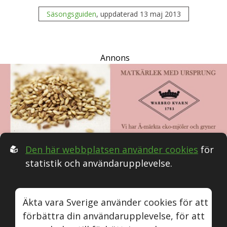
Säsongsguiden
, uppdaterad 13 maj 2013
Annons
Den här webbplatsen använder cookies
för
statistik och användarupplevelse.
Följ oss i Sociala medier:
Äkta vara Sverige använder cookies för att
förbättra din användarupplevelse, för att
Äkta vara
Naturvin
Instagram
Youtube