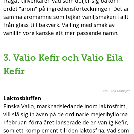
frågat tillverkaren vad som döljer sig bakom
ordet "arom" på ingrediensförteckningen. Det är
samma aromämne som fejkar vaniljsmaken i allt
från glass till bakverk. Välling med smak av
vanillin vore kanske ett mer passande namn.
3. Valio Kefir och Valio Eila
Kefir
Foto: Lena Granefelt
.
Laktosbluffen
Finska Valio, marknadsledande inom laktosfritt,
vill slå sig in även på de ordinarie mejerihyllorna.
I februari förra året lanserade de en vanlig Kefir,
som ett komplement till den laktosfria. Vad som