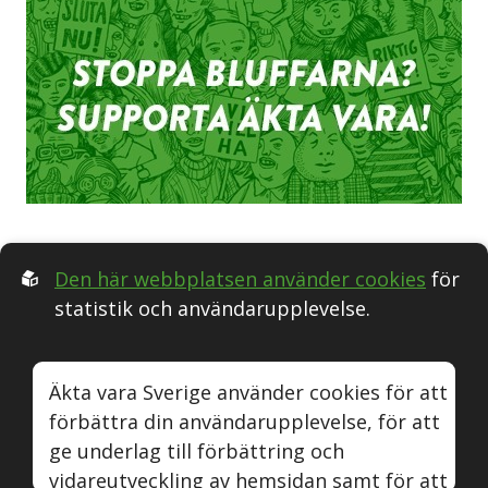
Den här webbplatsen använder cookies
för
statistik och användarupplevelse.
Följ oss i Sociala medier:
Äkta vara Sverige använder cookies för att
förbättra din användarupplevelse, för att
Äkta vara
Naturvin
Instagram
Youtube
ge underlag till förbättring och
vidareutveckling av hemsidan samt för att