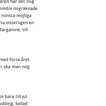
e åren har det nog
n mindre nogräknade
d minsta möjliga
ta visserligen en
färgämne, till
 med förra året.
ker ska man nog
 bara till jul.
udding, kallad