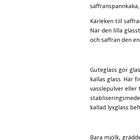
saffranspannkaka,
Kärleken till saffr
När den lilla glas
och saffran den en
Guteglass gör glas
kallas glass. Här f
vasslepulver eller 
stabliseringsmedel
kallad lyxglass be
Bara mjölk, grädde