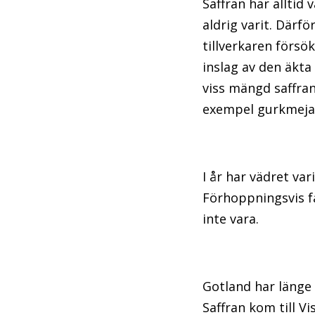
Saffran har alltid
aldrig varit. Därf
tillverkaren försö
inslag av den äkta
viss mängd saffra
exempel gurkmeja, 
I år har vädret va
Förhoppningsvis få
inte vara.
Gotland har länge h
Saffran kom till V