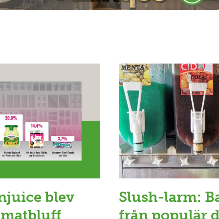
njuice blev
Slush-larm: B
 matbluff
från populär 