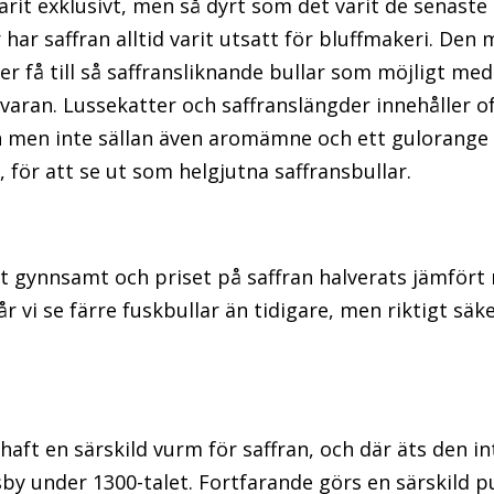
 varit exklusivt, men så dyrt som det varit de senast
ör har saffran alltid varit utsatt för bluffmakeri. De
ker få till så saffransliknande bullar som möjligt me
 varan. Lussekatter och saffranslängder innehåller of
n men inte sällan även aromämne och ett gulorange 
för att se ut som helgjutna saffransbullar.
rit gynnsamt och priset på saffran halverats jämfört
r vi se färre fuskbullar än tidigare, men riktigt sä
aft en särskild vurm för saffran, och där äts den inte
isby under 1300-talet. Fortfarande görs en särskild p