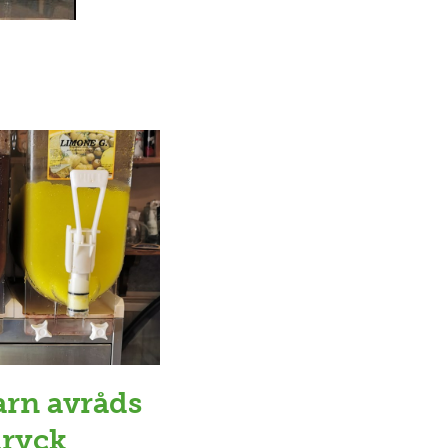
arn avråds
dryck