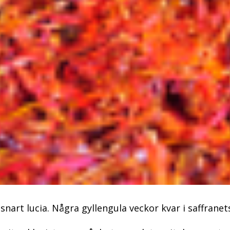
snart lucia. Några gyllengula veckor kvar i saffranet