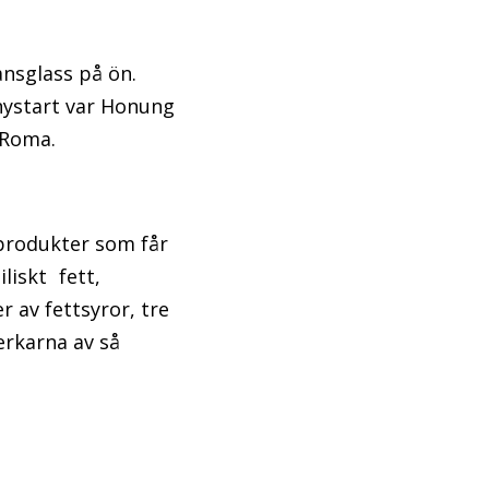
ransglass på ön.
 nystart var Honung
 Roma.
 produkter som får
iliskt fett,
r av fettsyror, tre
erkarna av så