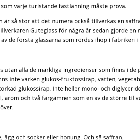
 som varje turistande fastlänning måste prova.
an är så stor att det numera också tillverkas en saff
stillverkaren Guteglass för några år sedan gjorde en
 av de första glassarna som rördes ihop i fabriken i
s utan alla de märkliga ingredienser som finns i de
inns inte varken glukos-fruktossirap, vatten, vegetab
torkad glukossirap. Inte heller mono- och diglyceride
, arom och två färgämnen som en av de större tillv
höver.
, ägg och socker eller honung. Och så saffran.