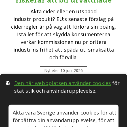
riskerar att bli urvattnade
Äkta cider eller en utspädd
industriprodukt? EU:s senaste förslag på
ciderregler är på väg att förlora sin poäng.
Istället för att skydda konsumenterna
verkar kommissionen nu prioritera
industrins frihet att späda ut, smaksätta
och förvilla.
Nyheter
10 juni 2026
Den här webbplatsen använder cookies
för
statistik och användarupplevelse.
Följ oss i Sociala medier:
Äkta vara Sverige använder cookies för att
förbättra din användarupplevelse, för att
Äkta vara
Naturvin
Instagram
Youtube