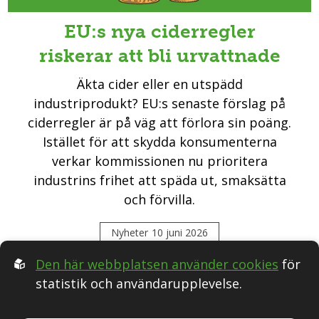
EU:s nya ciderregler
riskerar att bli urvattnade
Äkta cider eller en utspädd
industriprodukt? EU:s senaste förslag på
ciderregler är på väg att förlora sin poäng.
Istället för att skydda konsumenterna
verkar kommissionen nu prioritera
industrins frihet att späda ut, smaksätta
och förvilla.
Nyheter
10 juni 2026
Den här webbplatsen använder cookies
för
statistik och användarupplevelse.
Följ oss i Sociala medier: