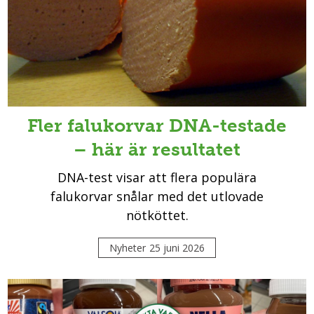
Fler falukorvar DNA-testade
– här är resultatet
DNA-test visar att flera populära
falukorvar snålar med det utlovade
nötköttet.
Nyheter
25 juni 2026