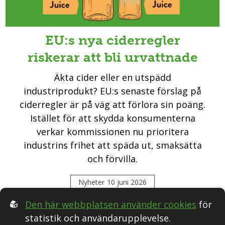
EU:s nya ciderregler
riskerar att bli urvattnade
Äkta cider eller en utspädd
industriprodukt? EU:s senaste förslag på
ciderregler är på väg att förlora sin poäng.
Istället för att skydda konsumenterna
verkar kommissionen nu prioritera
industrins frihet att späda ut, smaksätta
och förvilla.
Nyheter
10 juni 2026
Den här webbplatsen använder cookies
för
statistik och användarupplevelse.
Följ oss i Sociala medier: