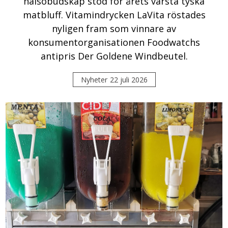
hälsobudskap stod för årets värsta tyska
matbluff. Vitamindrycken LaVita röstades
nyligen fram som vinnare av
konsumentorganisationen Foodwatchs
antipris Der Goldene Windbeutel.
Nyheter
22 juli 2026