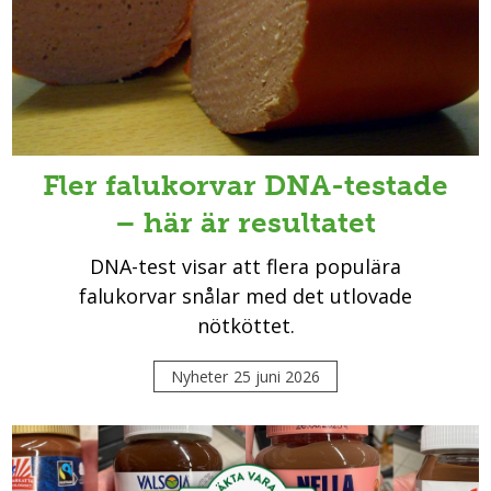
Fler falukorvar DNA-testade
– här är resultatet
DNA-test visar att flera populära
falukorvar snålar med det utlovade
nötköttet.
Nyheter
25 juni 2026