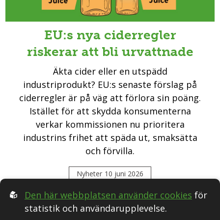
EU:s nya ciderregler
riskerar att bli urvattnade
Äkta cider eller en utspädd
industriprodukt? EU:s senaste förslag på
ciderregler är på väg att förlora sin poäng.
Istället för att skydda konsumenterna
verkar kommissionen nu prioritera
industrins frihet att späda ut, smaksätta
och förvilla.
Nyheter
10 juni 2026
Den här webbplatsen använder cookies
för
statistik och användarupplevelse.
Följ oss i Sociala medier: