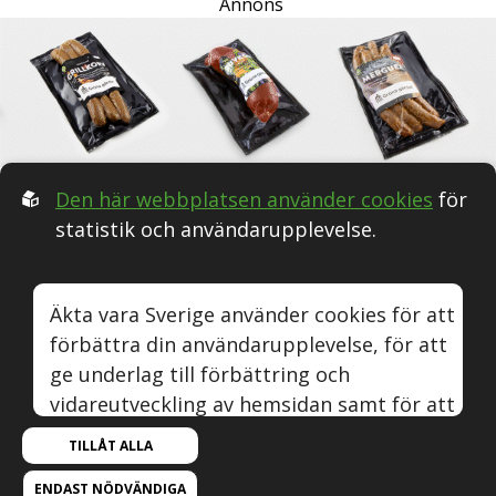
Annons
Den här webbplatsen använder cookies
för
statistik och användarupplevelse.
Följ oss i Sociala medier:
Äkta vara Sverige använder cookies för att
förbättra din användarupplevelse, för att
Äkta vara
Naturvin
Instagram
Youtube
ge underlag till förbättring och
vidareutveckling av hemsidan samt för att
© Äkta vara Sverige.
kunna rikta mer relevanta erbjudanden till
TILLÅT ALLA
Om webbplatsen, cookies och GDPR.
dig.
Om Äkta vara.
Byggd med kärlek av
Sphinxly
ENDAST NÖDVÄNDIGA