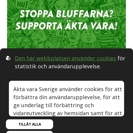
Den här webbplatsen använder cookies
för
statistik och användarupplevelse.
Följ oss i Sociala medier:
Äkta vara Sverige använder cookies för att
förbättra din användarupplevelse, för att
Äkta vara
Naturvin
Instagram
Youtube
ge underlag till förbättring och
vidareutveckling av hemsidan samt för att
© Äkta vara Sverige.
kunna rikta mer relevanta erbjudanden till
TILLÅT ALLA
Om webbplatsen, cookies och GDPR.
dig.
Om Äkta vara.
Byggd med kärlek av
Sphinxly