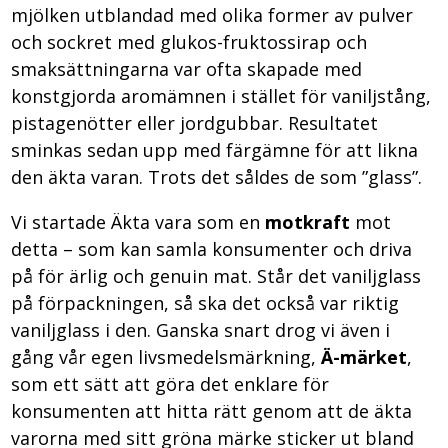
mjölken utblandad med olika former av pulver
och sockret med glukos-fruktossirap och
smaksättningarna var ofta skapade med
konstgjorda aromämnen i stället för vaniljstång,
pistagenötter eller jordgubbar. Resultatet
sminkas sedan upp med färgämne för att likna
den äkta varan. Trots det såldes de som ”glass”.
Vi startade Äkta vara som en
motkraft
mot
detta – som kan samla konsumenter och driva
på för ärlig och genuin mat. Står det vaniljglass
på förpackningen, så ska det också var riktig
vaniljglass i den. Ganska snart drog vi även i
gång vår egen livsmedelsmärkning,
Ä-märket
,
som ett sätt att göra det enklare för
konsumenten att hitta rätt genom att de äkta
varorna med sitt gröna märke sticker ut bland