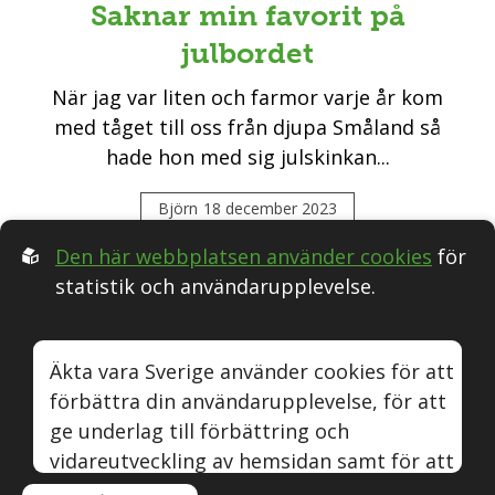
Saknar min favorit på
julbordet
När jag var liten och farmor varje år kom
med tåget till oss från djupa Småland så
hade hon med sig julskinkan...
Björn
18 december 2023
Den här webbplatsen använder cookies
för
statistik och användarupplevelse.
Följ oss i Sociala medier:
Äkta vara Sverige använder cookies för att
förbättra din användarupplevelse, för att
Äkta vara
Naturvin
Instagram
Youtube
ge underlag till förbättring och
vidareutveckling av hemsidan samt för att
© Äkta vara Sverige.
kunna rikta mer relevanta erbjudanden till