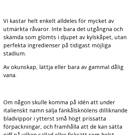
Vi kastar helt enkelt alldeles för mycket av
utmärkta råvaror. Inte bara det utgångna och
skämda som glömts i djupet av kylskåpet, utan
perfekta ingredienser på tidigast möjliga
stadium.
Av okunskap, lättja eller bara av gammal dålig
vana.
Om någon skulle komma på idén att under
italienskt namn sälja fänkålsknölens dilliknande
bladvippor i ytterst små högt prissatta
förpackningar, och framhålla att de kan sätta
piff på vilken sallad eller fiskrätt som helst,