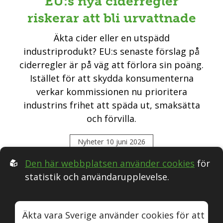
EU:s nya ciderregler
riskerar att bli urvattnade
Äkta cider eller en utspädd
industriprodukt? EU:s senaste förslag på
ciderregler är på väg att förlora sin poäng.
Istället för att skydda konsumenterna
verkar kommissionen nu prioritera
industrins frihet att späda ut, smaksätta
och förvilla.
Nyheter
10 juni 2026
Den här webbplatsen använder cookies
för
statistik och användarupplevelse.
Följ oss i Sociala medier:
Äkta vara Sverige använder cookies för att