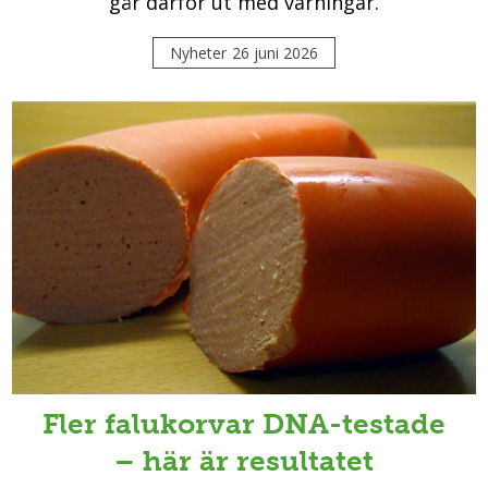
går därför ut med varningar.
Nyheter
26 juni 2026
Fler falukorvar DNA-testade
– här är resultatet