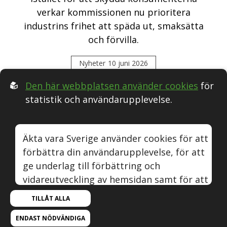
verkar kommissionen nu prioritera
industrins frihet att späda ut, smaksätta
och förvilla.
Nyheter
10 juni 2026
Den här webbplatsen använder cookies
för
statistik och användarupplevelse.
Följ oss i Sociala medier:
Äkta vara Sverige använder cookies för att
förbättra din användarupplevelse, för att
Äkta vara
Naturvin
Instagram
Youtube
ge underlag till förbättring och
vidareutveckling av hemsidan samt för att
© Äkta vara Sverige.
kunna rikta mer relevanta erbjudanden till
TILLÅT ALLA
Om webbplatsen, cookies och GDPR.
dig.
Om Äkta vara.
Byggd med kärlek av
Sphinxly
ENDAST NÖDVÄNDIGA