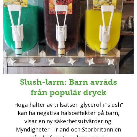
Slush-larm: Barn avråds
från populär dryck
Höga halter av tillsatsen glycerol i ”slush”
kan ha negativa hälsoeffekter på barn,
visar en ny säkerhetsutvärdering.
Myndigheter i Irland och Storbritannien