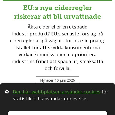
EU:s nya ciderregler
riskerar att bli urvattnade
Äkta cider eller en utspädd
industriprodukt? EU:s senaste förslag på
ciderregler är på väg att förlora sin poäng.
Istället för att skydda konsumenterna
verkar kommissionen nu prioritera
industrins frihet att späda ut, smaksätta
och förvilla.
Nyheter
10 juni 2026
Den här webbplatsen använder cookies
för
statistik och användarupplevelse.
Följ oss i Sociala medier: