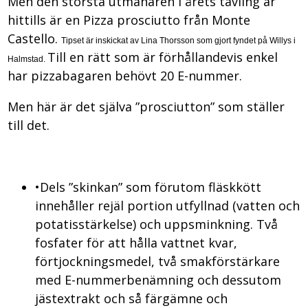
Men den största utmanaren i årets tävling är
hittills är en Pizza prosciutto från Monte
Castello.
Tipset är inskickat av Lina Thorsson som gjort fyndet på Willys i
Till en rätt som är förhållandevis enkel
Halmstad.
har pizzabagaren behövt 20 E-nummer.
Men här är det själva ”prosciutton” som ställer
till det.
•Dels ”skinkan” som förutom fläskkött
innehåller rejäl portion utfyllnad (vatten och
potatisstärkelse) och uppsminkning. Två
fosfater för att hålla vattnet kvar,
förtjockningsmedel, två smakförstärkare
med E-nummerbenämning och dessutom
jästextrakt och så färgämne och