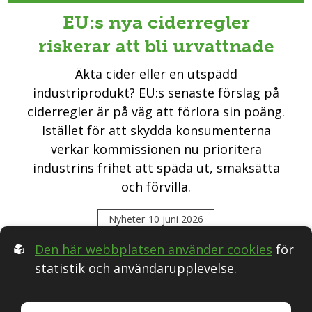
EU:s nya ciderregler
riskerar att bli urvattnade
Äkta cider eller en utspädd
industriprodukt? EU:s senaste förslag på
ciderregler är på väg att förlora sin poäng.
Istället för att skydda konsumenterna
verkar kommissionen nu prioritera
industrins frihet att späda ut, smaksätta
och förvilla.
Nyheter
10 juni 2026
Den här webbplatsen använder cookies
för
statistik och användarupplevelse.
Följ oss i Sociala medier: