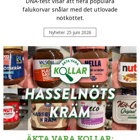
DNA-test visar att flera populära
falukorvar snålar med det utlovade
nötköttet.
Nyheter
25 juni 2026
ÄKTA VARA KOLLAR: