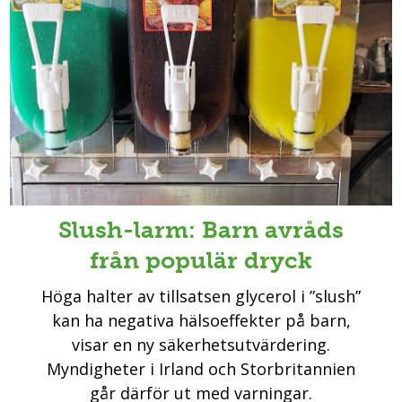
Slush-larm: Barn avråds
från populär dryck
Höga halter av tillsatsen glycerol i ”slush”
kan ha negativa hälsoeffekter på barn,
visar en ny säkerhetsutvärdering.
Myndigheter i Irland och Storbritannien
går därför ut med varningar.