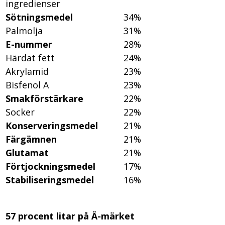
ingredienser
Sötningsmedel
34%
Palmolja
31%
E-nummer
28%
Härdat fett
24%
Akrylamid
23%
Bisfenol A
23%
Smakförstärkare
22%
Socker
22%
Konserveringsmedel
21%
Färgämnen
21%
Glutamat
21%
Förtjockningsmedel
17%
Stabiliseringsmedel
16%
57 procent litar på Ä-märket