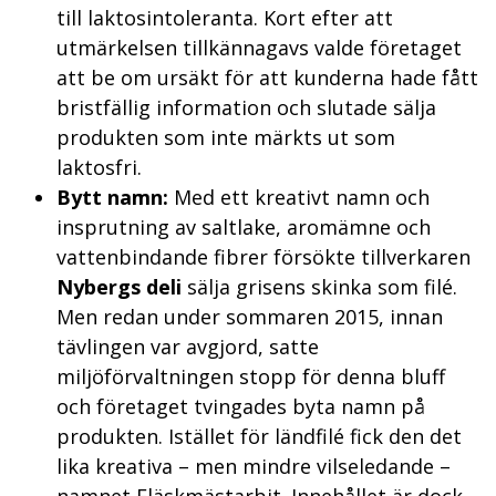
till laktosintoleranta. Kort efter att
utmärkelsen tillkännagavs valde företaget
att be om ursäkt för att kunderna hade fått
bristfällig information och slutade sälja
produkten som inte märkts ut som
laktosfri.
Bytt namn:
Med ett kreativt namn och
insprutning av saltlake, aromämne och
vattenbindande fibrer försökte tillverkaren
Nybergs deli
sälja grisens skinka som filé.
Men redan under sommaren 2015, innan
tävlingen var avgjord, satte
miljöförvaltningen stopp för denna bluff
och företaget tvingades byta namn på
produkten. Istället för ländfilé fick den det
lika kreativa – men mindre vilseledande –
namnet Fläskmästarbit. Innehållet är dock