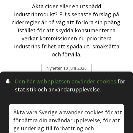
Äkta cider eller en utspädd
industriprodukt? EU:s senaste förslag på
ciderregler är på väg att förlora sin poäng.
Istället för att skydda konsumenterna
verkar kommissionen nu prioritera
industrins frihet att späda ut, smaksätta
och förvilla.
Nyheter
10 juni 2026
Den här webbplatsen använder cookies
för
statistik och användarupplevelse.
Följ oss i Sociala medier:
Äkta vara Sverige använder cookies för att
förbättra din användarupplevelse, för att
Äkta vara
Naturvin
Instagram
Youtube
ge underlag till förbättring och