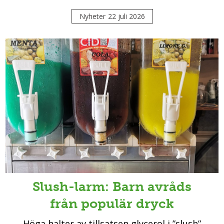
Nyheter
22 juli 2026
Slush-larm: Barn avråds
från populär dryck
Höga halter av tillsatsen glycerol i ”slush”