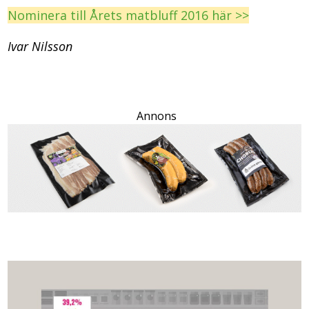
Nominera till Årets matbluff 2016 här >>
Ivar Nilsson
Annons