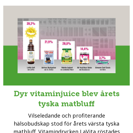
Dyr vitaminjuice blev årets
tyska matbluff
Vilseledande och profiterande
hälsobudskap stod för årets värsta tyska
matbluff. Vitamindrycken LaVita röstades