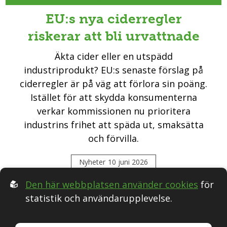
EU:s nya ciderregler
riskerar att bli urvattnade
Äkta cider eller en utspädd
industriprodukt? EU:s senaste förslag på
ciderregler är på väg att förlora sin poäng.
Istället för att skydda konsumenterna
verkar kommissionen nu prioritera
industrins frihet att späda ut, smaksätta
och förvilla.
Nyheter
10 juni 2026
Den här webbplatsen använder cookies
för
statistik och användarupplevelse.
Följ oss i Sociala medier: