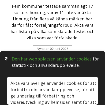
Fem kommuner testade sammanlagt 17
sorters honung, varav 11 inte var äkta.
Honung från flera välkända märken har
därför fått försäljningsförbud. Äkta vara
har listan på vilka som klarade testet och
vilka som var förfalskade.
Nyheter
02 juni 2026
Den här webbplatsen använder cookies
för
statistik och användarupplevelse.
Följ oss i Sociala medier:
Äkta vara Sverige använder cookies för att
förbättra din användarupplevelse, för att
Äkta vara
Naturvin
Instagram
Youtube
ge underlag till förbättring och
vidareutveckling av hemsidan samt för att