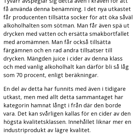
Tyvärr avspeglar sig detta även i kraven för att
få använda denna benämning. I det nya utkastet
får producenten tillsätta socker för att öka såväl
alkoholhalten som sötman. Man får även spä ut
drycken med vatten och ersätta smakbortfallet
med aromämnen. Man får också tillsätta
färgämnen och en rad andra tillsatser till
drycken. Mängden juice i cider av denna klass
och med vanlig alkoholhalt kan därför bli så låg
som 70 procent, enligt beräkningar.
En del av detta har funnits med även i tidigare
utkast, men med allt detta sammantaget har
kategorin hamnat långt i från där den borde
vara. Det kan svårligen kallas för en cider av den
högsta kvalitetsklassen. Innehållet liknar mer en
industriprodukt av lägre kvalitet.