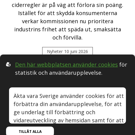
ciderregler är på väg att förlora sin poäng.
Istället för att skydda konsumenterna
verkar kommissionen nu prioritera
industrins frihet att späda ut, smaksätta
och förvilla.
Nyheter
10 juni 2026
Den här webbplatsen använder cookies
för
statistik och användarupplevelse.
Följ oss i Sociala medier:
Äkta vara Sverige använder cookies för att
förbättra din användarupplevelse, för att
Äkta vara
Naturvin
Instagram
Youtube
ge underlag till förbättring och
vidareutveckling av hemsidan samt för att
© Äkta vara Sverige.
kunna rikta mer relevanta erbjudanden till
TILLÅT ALLA
Om webbplatsen, cookies och GDPR.