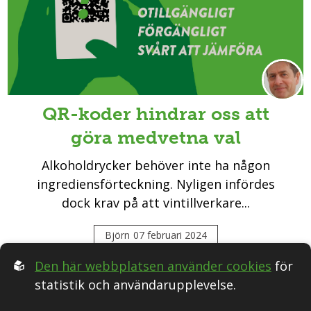
QR-koder hindrar oss att
göra medvetna val
Alkoholdrycker behöver inte ha någon
ingrediensförteckning. Nyligen infördes
dock krav på att vintillverkare...
Björn
07 februari 2024
Den här webbplatsen använder cookies
för
statistik och användarupplevelse.
Följ oss i Sociala medier: