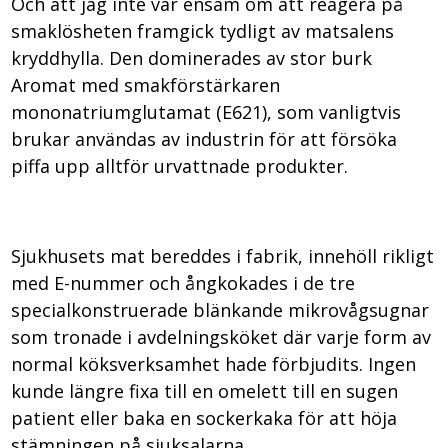
Och att jag inte var ensam om att reagera på
smaklösheten framgick tydligt av matsalens
kryddhylla. Den dominerades av stor burk
Aromat med smakförstärkaren
mononatriumglutamat (E621), som vanligtvis
brukar användas av industrin för att försöka
piffa upp alltför urvattnade produkter.
Sjukhusets mat bereddes i fabrik, innehöll rikligt
med E-nummer och ångkokades i de tre
specialkonstruerade blänkande mikrovågsugnar
som tronade i avdelningsköket där varje form av
normal köksverksamhet hade förbjudits. Ingen
kunde längre fixa till en omelett till en sugen
patient eller baka en sockerkaka för att höja
stämningen på sjuksalarna.