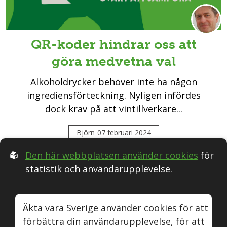
QR-koder hindrar oss att
göra medvetna val
Alkoholdrycker behöver inte ha någon
ingrediensförteckning. Nyligen infördes
dock krav på att vintillverkare...
Björn
07 februari 2024
Den här webbplatsen använder cookies
för
statistik och användarupplevelse.
Följ oss i Sociala medier:
Äkta vara Sverige använder cookies för att
förbättra din användarupplevelse, för att
Äkta vara
Naturvin
Instagram
Youtube