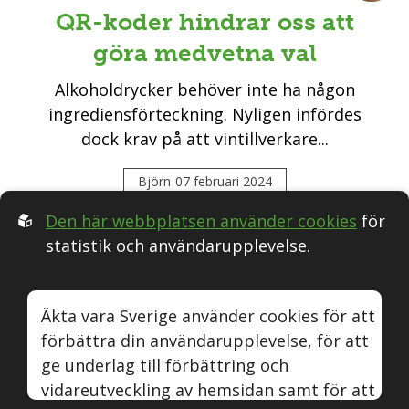
QR-koder hindrar oss att
göra medvetna val
Alkoholdrycker behöver inte ha någon
ingrediensförteckning. Nyligen infördes
dock krav på att vintillverkare...
Björn
07 februari 2024
Den här webbplatsen använder cookies
för
statistik och användarupplevelse.
Följ oss i Sociala medier:
Äkta vara Sverige använder cookies för att
förbättra din användarupplevelse, för att
Äkta vara
Naturvin
Instagram
Youtube
ge underlag till förbättring och
vidareutveckling av hemsidan samt för att