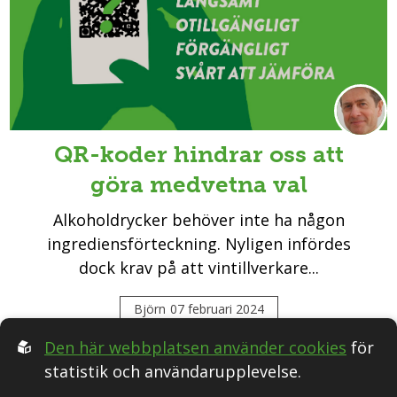
QR-koder hindrar oss att
göra medvetna val
Alkoholdrycker behöver inte ha någon
ingrediensförteckning. Nyligen infördes
dock krav på att vintillverkare...
Björn
07 februari 2024
Den här webbplatsen använder cookies
för
statistik och användarupplevelse.
Följ oss i Sociala medier: