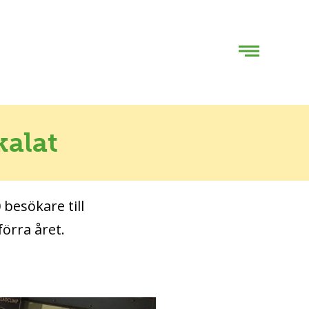
kalat
 besökare till
örra året.