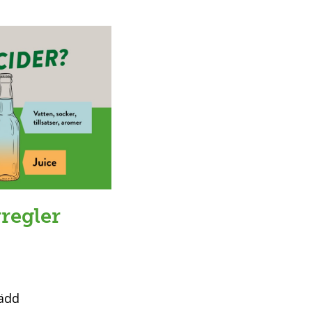
regler
pädd