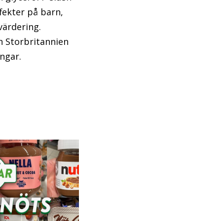
fekter på barn,
värdering.
h Storbritannien
ngar.