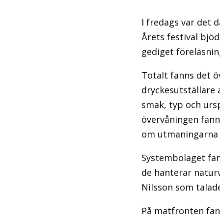
I fredags var det 
Årets festival bjö
gediget föreläsnin
Totalt fanns det ö
dryckesutställare 
smak, typ och urs
övervåningen fann
om utmaningarna m
Systembolaget fan
de hanterar naturv
Nilsson som talad
På matfronten fann