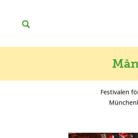
Mång
Festivalen fö
Münchenbr