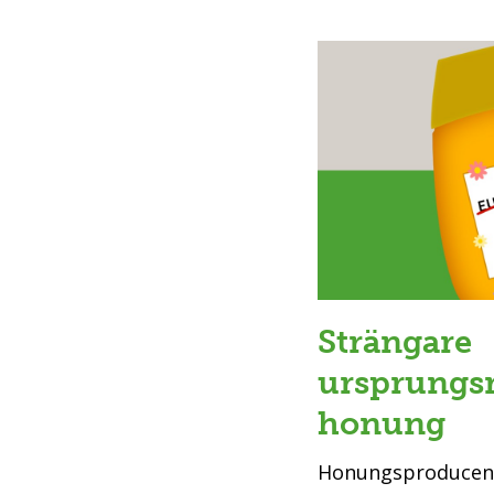
Strängare
ursprungs
honung
Honungsproducente