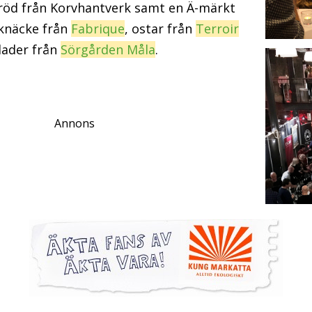
öd från Korvhantverk samt en Ä-märkt
knäcke från
Fabrique
, ostar från
Terroir
ader från
Sörgården Måla
.
Annons