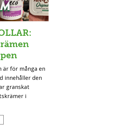
OLLAR:
tkrämen
ppen
n är för många en
d innehåller den
ar granskat
ötskrämer i