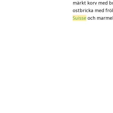
märkt korv med br
ostbricka med frö
Suisse
och marmel