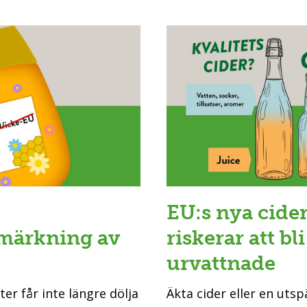
EU:s nya cider
märkning av
riskerar att bli
urvattnade
r får inte längre dölja
Äkta cider eller en uts