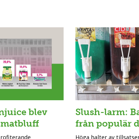
njuice blev
Slush-larm: B
 matbluff
från populär 
profiterande
Höga halter av tillsatsen