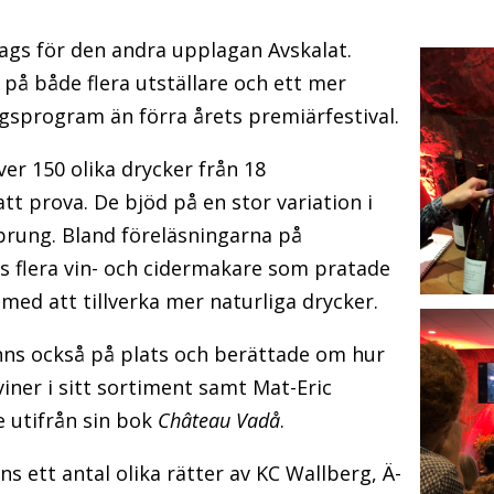
dags för den andra upplagan Avskalat.
d på både flera utställare och ett mer
gsprogram än förra årets premiärfestival.
ver 150 olika drycker från 18
att prova. De bjöd på en stor variation i
prung. Bland föreläsningarna på
s flera vin- och cidermakare som pratade
ed att tillverka mer naturliga drycker.
ns också på plats och berättade om hur
iner i sitt sortiment samt Mat-Eric
e utifrån sin bok
Château Vadå
.
s ett antal olika rätter av KC Wallberg, Ä-