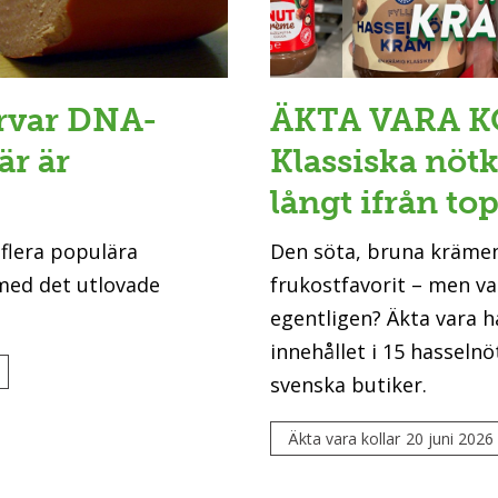
orvar DNA-
ÄKTA VARA K
är är
Klassiska nö
långt ifrån to
 flera populära
Den söta, bruna kräme
 med det utlovade
frukostfavorit – men va
egentligen? Äkta vara h
innehållet i 15 hasseln
svenska butiker.
Äkta vara kollar
20 juni 2026