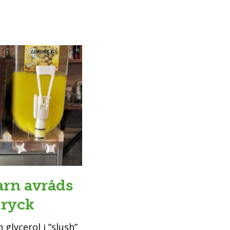
arn avråds
dryck
 glycerol i ”slush”