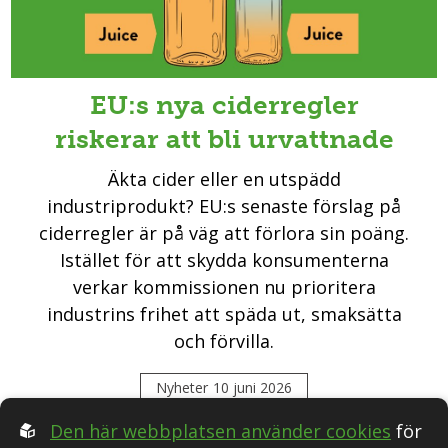
EU:s nya ciderregler
riskerar att bli urvattnade
Äkta cider eller en utspädd
industriprodukt? EU:s senaste förslag på
ciderregler är på väg att förlora sin poäng.
Istället för att skydda konsumenterna
verkar kommissionen nu prioritera
industrins frihet att späda ut, smaksätta
och förvilla.
Nyheter
10 juni 2026
Den här webbplatsen använder cookies
för