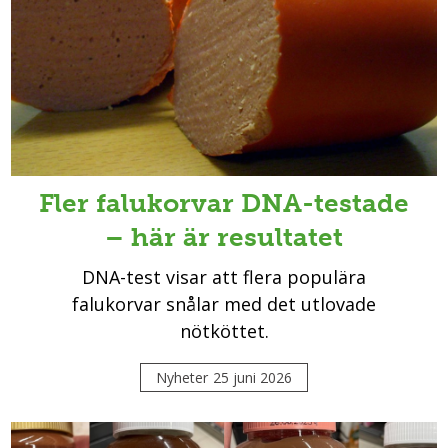
Fler falukorvar DNA-testade
– här är resultatet
DNA-test visar att flera populära
falukorvar snålar med det utlovade
nötköttet.
Nyheter
25 juni 2026