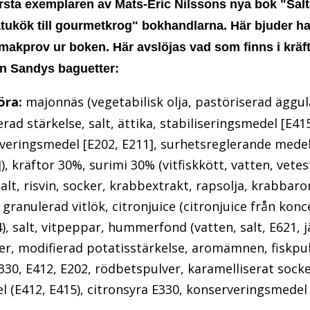
rsta exemplaren av Mats-Eric Nilssons nya bok "Sal
atukök till gourmetkrog" bokhandlarna. Här bjuder h
 smakprov ur boken. Här avslöjas vad som finns i kräft
n Sandys baguetter:
öra:
majonnäs (vegetabilisk olja, pastöriserad äggul
rad stärkelse, salt, ättika, stabiliseringsmedel [E415
veringsmedel [E202, E211], surhetsreglerande medel
), kräftor 30%, surimi 30% (vitfiskkött, vatten, vetes
salt, risvin, socker, krabbextrakt, rapsolja, krabbaro
 granulerad vitlök, citronjuice (citronjuice från konc
4), salt, vitpeppar, hummerfond (vatten, salt, E621, j
er, modifierad potatisstärkelse, aromämnen, fiskpul
0, E412, E202, rödbetspulver, karamelliserat socker,
l (E412, E415), citronsyra E330, konserveringsmedel 