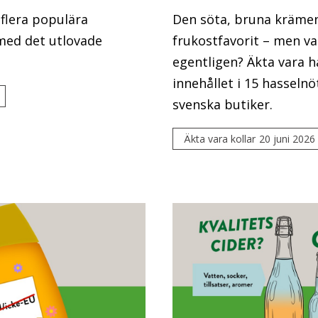
 flera populära
Den söta, bruna kräme
 med det utlovade
frukostfavorit – men va
egentligen? Äkta vara h
innehållet i 15 hasseln
svenska butiker.
Äkta vara kollar
20 juni 2026