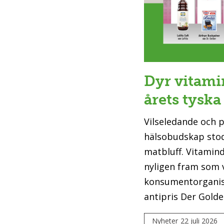
Dyr vitami
årets tyska
Vilseledande och 
hälsobudskap stod
matbluff. Vitamin
nyligen fram som 
konsumentorganis
antipris Der Gold
Nyheter
22 juli 2026