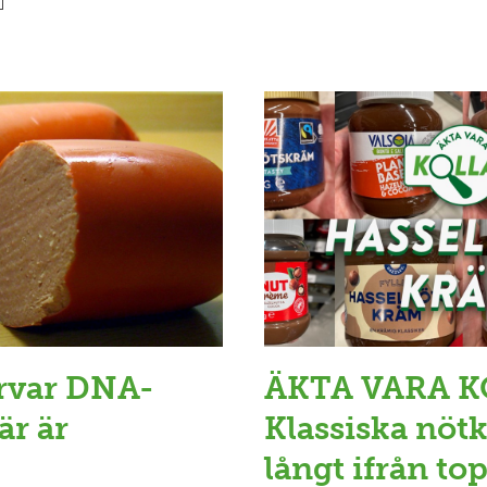
orvar DNA-
ÄKTA VARA K
är är
Klassiska nö
långt ifrån to