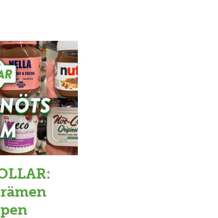
OLLAR:
tkrämen
ppen