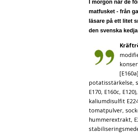
I morgon når de fö
matfusket - från g
läsare på ett litet
den svenska kedja
Kräftr
modifie
konser
[E160a]
potatisstärkelse, 
E170, E160c, E120),
kaliumdisulfit E22
tomatpulver, sock
hummerextrakt, E33
stabiliseringsmede