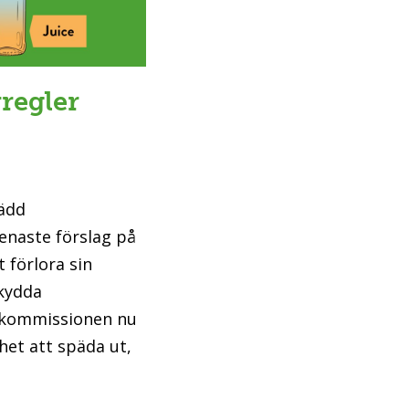
regler
pädd
enaste förslag på
t förlora sin
skydda
 kommissionen nu
ihet att späda ut,