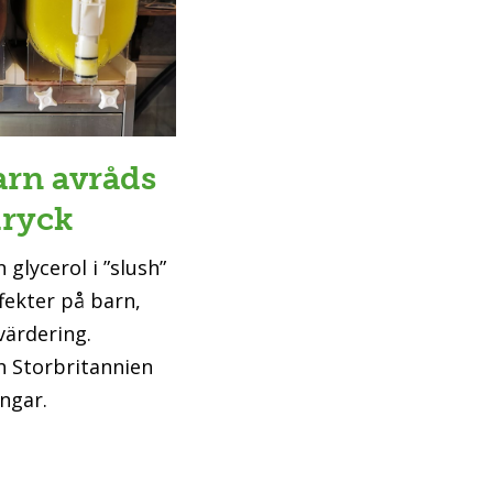
arn avråds
dryck
 glycerol i ”slush”
fekter på barn,
värdering.
h Storbritannien
ngar.