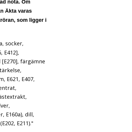
tad nota. Om
an Äkta varas
röran, som ligger i
a, socker,
, E412],
 [E270], färgämne
tärkelse,
m, E621, E407,
entrat,
ästextrakt,
ver,
 E160a), dill,
(E202, E211)."