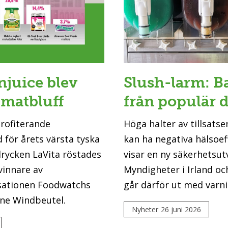
njuice blev
Slush-larm: B
 matbluff
från populär 
profiterande
Höga halter av tillsatsen
 för årets värsta tyska
kan ha negativa hälsoef
drycken LaVita röstades
visar en ny säkerhetsut
vinnare av
Myndigheter i Irland oc
ationen Foodwatchs
går därför ut med varni
ene Windbeutel.
Nyheter
26 juni 2026