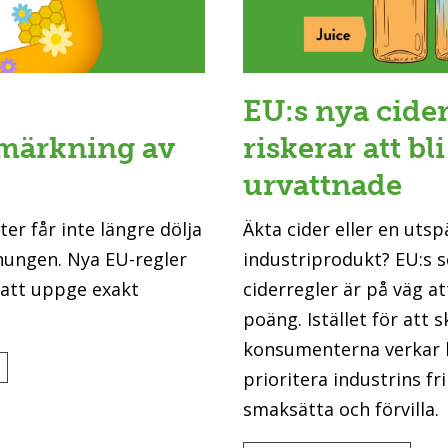
EU:s nya cider
märkning av
riskerar att bli
urvattnade
r får inte längre dölja
Äkta cider eller en uts
ungen. Nya EU-regler
industriprodukt? EU:s s
e att uppge exakt
ciderregler är på väg at
poäng. Istället för att 
konsumenterna verkar
prioritera industrins fr
smaksätta och förvilla.