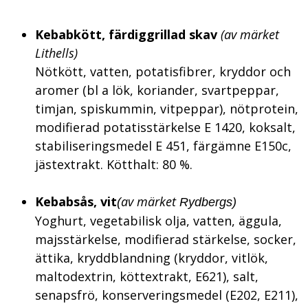
Kebabkött, färdiggrillad skav
(av märket
Lithells)
Nötkött, vatten, potatisfibrer, kryddor och
aromer (bl a lök, koriander, svartpeppar,
timjan, spiskummin, vitpeppar), nötprotein,
modifierad potatisstärkelse E 1420, koksalt,
stabiliseringsmedel E 451, färgämne E150c,
jästextrakt. Kötthalt: 80 %.
Kebabsås, vit
av märket
(
Rydbergs)
Yoghurt, vegetabilisk olja, vatten, äggula,
majsstärkelse, modifierad stärkelse, socker,
ättika, kryddblandning (kryddor, vitlök,
maltodextrin, köttextrakt, E621), salt,
senapsfrö, konserveringsmedel (E202, E211),