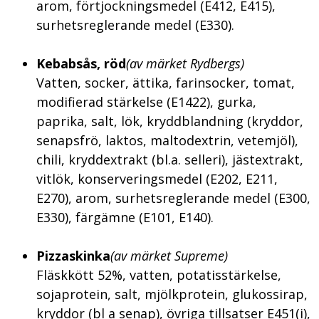
arom, förtjockningsmedel (E412, E415),
surhetsreglerande medel (E330).
Kebabsås, röd
(
av märket
Rydbergs)
Vatten, socker, ättika, farinsocker, tomat,
modifierad stärkelse (E1422), gurka,
paprika, salt, lök, kryddblandning (kryddor,
senapsfrö, laktos, maltodextrin, vetemjöl),
chili, kryddextrakt (bl.a. selleri), jästextrakt,
vitlök, konserveringsmedel (E202, E211,
E270), arom, surhetsreglerande medel (E300,
E330), färgämne (E101, E140).
Pizzaskinka
(
av märket
Supreme)
Fläskkött 52%, vatten, potatisstärkelse,
sojaprotein, salt, mjölkprotein, glukossirap,
kryddor (bl a senap), övriga tillsatser E451(i),