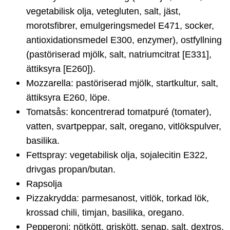
vegetabilisk olja, vetegluten, salt, jäst,
morotsfibrer, emulgeringsmedel E471, socker,
antioxidationsmedel E300, enzymer), ostfyllning
(pastöriserad mjölk, salt, natriumcitrat [E331],
ättiksyra [E260]).
Mozzarella: pastöriserad mjölk, startkultur, salt,
ättiksyra E260, löpe.
Tomatsås: koncentrerad tomatpuré (tomater),
vatten, svartpeppar, salt, oregano, vitlökspulver,
basilika.
Fettspray: vegetabilisk olja, sojalecitin E322,
drivgas propan/butan.
Rapsolja
Pizzakrydda: parmesanost, vitlök, torkad lök,
krossad chili, timjan, basilika, oregano.
Pepperoni: nötkött, griskött, senap, salt, dextros,