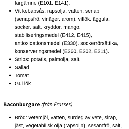
färgämne (E101, E141).
Vit kebabsås: rapsolja, vatten, senap
(senapsfrö, vinäger, arom), vitlök, äggula,
socker, salt, kryddor, mango,
stabiliseringsmedel (E412, E415),
antioxidationsmedel (E330), sockerrörsättika,
konserveringsmedel (E260, E202, E211).
Strips: potatis, palmolja, salt.
Sallad
Tomat
Gul lök
Baconburgare
(från Frasses)
Bröd: vetemjöl, vatten, surdeg av vete, sirap,
jäst, vegetabilisk olja (rapsolja), sesamfrö, salt,