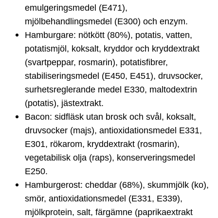
emulgeringsmedel (E471),
mjölbehandlingsmedel (E300) och enzym.
Hamburgare: nötkött (80%), potatis, vatten,
potatismjöl, koksalt, kryddor och kryddextrakt
(svartpeppar, rosmarin), potatisfibrer,
stabiliseringsmedel (E450, E451), druvsocker,
surhetsreglerande medel E330, maltodextrin
(potatis), jästextrakt.
Bacon: sidfläsk utan brosk och svål, koksalt,
druvsocker (majs), antioxidationsmedel E331,
E301, rökarom, kryddextrakt (rosmarin),
vegetabilisk olja (raps), konserveringsmedel
E250.
Hamburgerost: cheddar (68%), skummjölk (ko),
smör, antioxidationsmedel (E331, E339),
mjölkprotein, salt, färgämne (paprikaextrakt