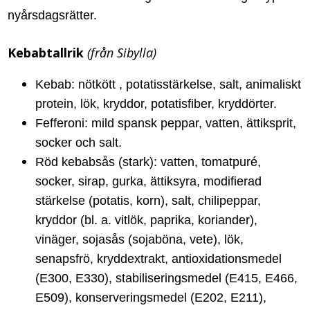
nyårsdagsrätter.
Kebabtallrik
(från Sibylla)
Kebab: nötkött , potatisstärkelse, salt, animaliskt
protein, lök, kryddor, potatisfiber, kryddörter.
Fefferoni: mild spansk peppar, vatten, ättiksprit,
socker och salt.
Röd kebabsås (stark): vatten, tomatpuré,
socker, sirap, gurka, ättiksyra, modifierad
stärkelse (potatis, korn), salt, chilipeppar,
kryddor (bl. a. vitlök, paprika, koriander),
vinäger, sojasås (sojaböna, vete), lök,
senapsfrö, kryddextrakt, antioxidationsmedel
(E300, E330), stabiliseringsmedel (E415, E466,
E509), konserveringsmedel (E202, E211),