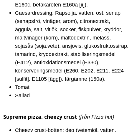
E160c, betakaroten E160a [ii]).
Caesardressing: Rapsolja, vatten, ost, senap
(senapsfrö, vinäger, arom), citronextrakt,
äggula, salt, vitlök, socker, fiskpulver, kryddor,
maltvinäger (korn), maltodextrin, melass,
sojasås (soja,vete), ansjovis, glukosfruktossirap,
tamarind, kryddextrakt, stabiliseringsmedel
(E412), antioxidationsmedel (E330),
konserveringsmedel (E260, E202, E211, E224
[sulfit], E1105 [ägg]), färgämne (150a).
Tomat
Sallad
Supreme pizza, cheezy crust
(från Pizza hut)
Cheezy crust-botten: deg (vetemjöl, vatten,