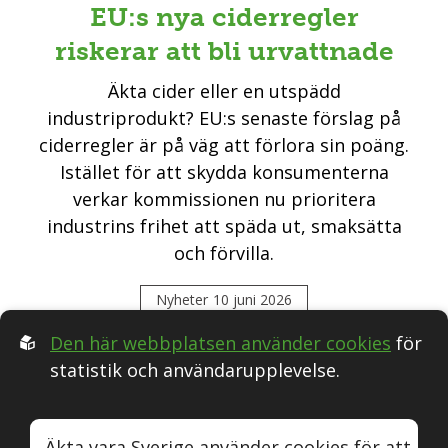
EU:s nya ciderregler
riskerar att bli urvattnade
Äkta cider eller en utspädd
industriprodukt? EU:s senaste förslag på
ciderregler är på väg att förlora sin poäng.
Istället för att skydda konsumenterna
verkar kommissionen nu prioritera
industrins frihet att späda ut, smaksätta
och förvilla.
Nyheter
10 juni 2026
Den här webbplatsen använder cookies
för
statistik och användarupplevelse.
Följ oss i Sociala medier:
Äkta vara Sverige använder cookies för att