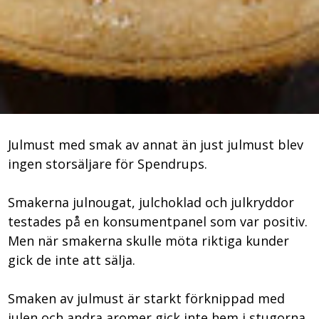
Julmust med smak av annat än just julmust blev
ingen storsäljare för Spendrups.
Smakerna julnougat, julchoklad och julkryddor
testades på en konsumentpanel som var positiv.
Men när smakerna skulle möta riktiga kunder
gick de inte att sälja.
Smaken av julmust är starkt förknippad med
julen och andra aromer gick inte hem i stugorna.