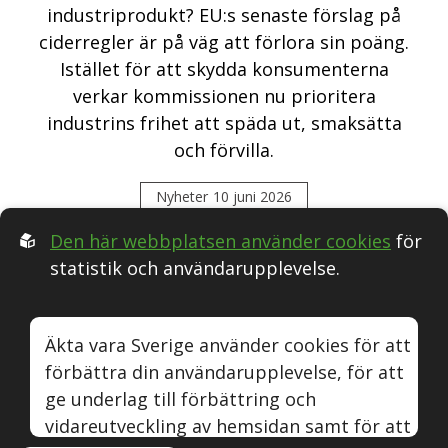
industriprodukt? EU:s senaste förslag på
ciderregler är på väg att förlora sin poäng.
Istället för att skydda konsumenterna
verkar kommissionen nu prioritera
industrins frihet att späda ut, smaksätta
och förvilla.
Nyheter
10 juni 2026
Den här webbplatsen använder cookies
för
statistik och användarupplevelse.
Följ oss i Sociala medier:
Äkta vara Sverige använder cookies för att
förbättra din användarupplevelse, för att
Äkta vara
Naturvin
Instagram
Youtube
ge underlag till förbättring och
vidareutveckling av hemsidan samt för att
© Äkta vara Sverige.