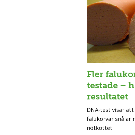
Fler faluk
testade – h
resultatet
DNA-test visar att
falukorvar snålar
nötköttet.