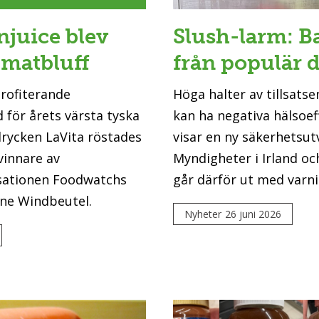
njuice blev
Slush-larm: B
 matbluff
från populär 
profiterande
Höga halter av tillsatsen
 för årets värsta tyska
kan ha negativa hälsoef
drycken LaVita röstades
visar en ny säkerhetsut
vinnare av
Myndigheter i Irland oc
ationen Foodwatchs
går därför ut med varni
ene Windbeutel.
Nyheter
26 juni 2026