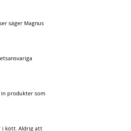
nser säger Magnus
itetsansvariga
ta in produkter som
i kött. Aldrig att