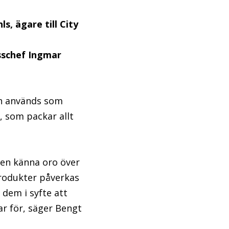
s, ägare till City
esschef Ingmar
in används som
s, som packar allt
gen känna oro över
produkter påverkas
 dem i syfte att
ar för, säger Bengt