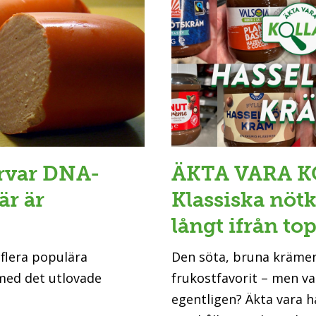
orvar DNA-
ÄKTA VARA K
är är
Klassiska nö
långt ifrån to
 flera populära
Den söta, bruna kräme
 med det utlovade
frukostfavorit – men va
egentligen? Äkta vara h