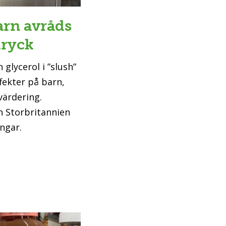
arn avråds
dryck
 glycerol i ”slush”
fekter på barn,
värdering.
h Storbritannien
ngar.