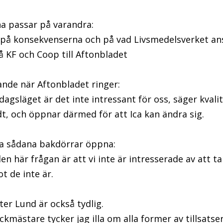
na passar på varandra:
 på konsekvenserna och på vad Livsmedelsverket a
å KF och Coop till Aftonbladet
ande när Aftonbladet ringer:
 dagsläget är det inte intressant för oss, säger kval
t, och öppnar därmed för att Ica kan ändra sig.
a sådana bakdörrar öppna:
den här frågan är att vi inte är intresserade av att 
t de inte är.
er Lund är också tydlig.
mästare tycker jag illa om alla former av tillsatser 