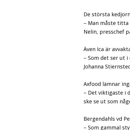
De största kedjor
– Man måste titta
Nelin, presschef p
Även Ica är avvakt
– Som det ser ut i
Johanna Stiernsted
Axfood lämnar ing
– Det viktigaste i 
ske se ut som någo
Bergendahls vd Pet
– Som gammal styck