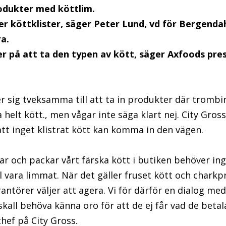
produkter med köttlim.
ljer köttklister, säger Peter Lund, vd för Bergendahl
ra.
ner på att ta den typen av kött, säger Axfoods pr
er sig tveksamma till att ta in produkter där tromb
ka helt kött., men vågar inte säga klart nej. City Gros
 att inget klistrat kött kan komma in den vägen.
ar och packar vårt färska kött i butiken behöver in
ll vara limmat. När det gäller fruset kött och chark
rantörer väljer att agera. Vi för därför en dialog med
all behöva känna oro för att de ej får vad de betal
hef på City Gross.