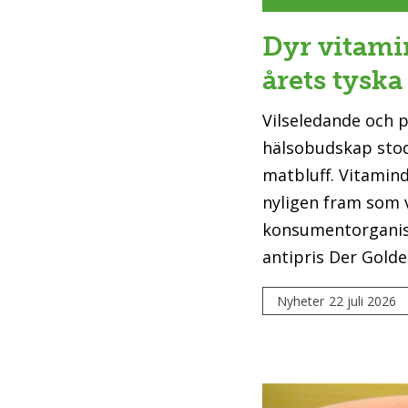
Dyr vitami
årets tyska
Vilseledande och 
hälsobudskap stod
matbluff. Vitamin
nyligen fram som 
konsumentorganis
antipris Der Gold
Nyheter
22 juli 2026