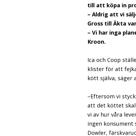
till att köpa in 
– Aldrig att vi sä
Gross till Äkta va
– Vi har inga pla
Kroon.
Ica och Coop ställ
klister för att fej
kött själva, säger
–Eftersom vi styck
att det köttet ska
vi av hur våra leve
ingen konsument sk
Dowler, färskvaruc