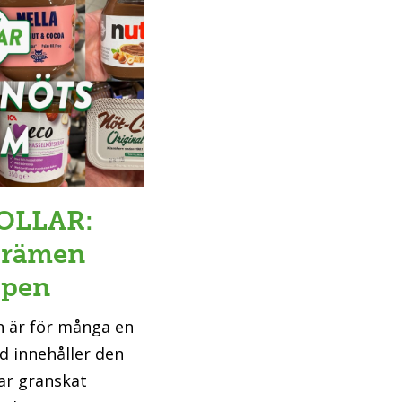
OLLAR:
tkrämen
ppen
n är för många en
d innehåller den
ar granskat