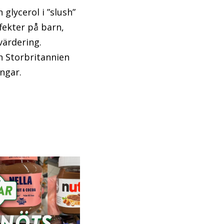
 glycerol i ”slush”
fekter på barn,
värdering.
h Storbritannien
ngar.