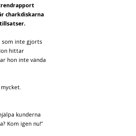
 trendrapport
 är charkdiskarna
illsatser.
a som inte gjorts
on hittar
kar hon inte vända
 mycket.
hjälpa kunderna
na? Kom igen nu!”