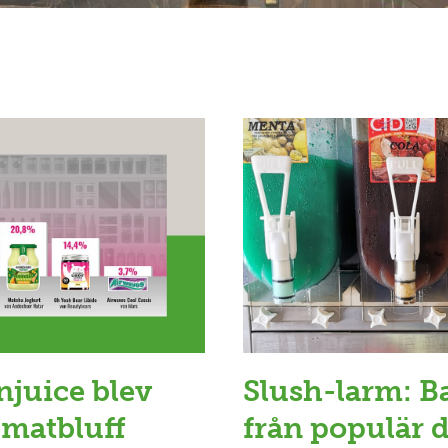
njuice blev
Slush-larm: B
 matbluff
från populär 