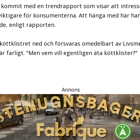
 kommit med en trendrapport som visar att intresse
t viktigare för konsumenterna. Att hänga med här ha
de, enligt rapporten.
köttklistret ned och försvaras omedelbart av Livsm
r farligt. "Men vem vill egentligen äta köttklister?"
Annons