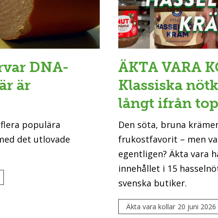
orvar DNA-
ÄKTA VARA K
är är
Klassiska nö
långt ifrån to
 flera populära
Den söta, bruna kräme
 med det utlovade
frukostfavorit – men va
egentligen? Äkta vara h
innehållet i 15 hasseln
svenska butiker.
Äkta vara kollar
20 juni 2026