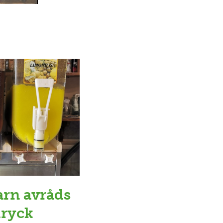
arn avråds
dryck