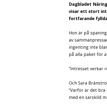
Dagbladet Närings
visar ett stort in
fortfarande fylld
Hon är på spaning 
av sammanpressad 
ingenting inte bla
på alla paket för a
”Intresset verkar 
Och Sara Bränström
”Varför är det br
med en särskild mä