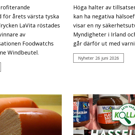
profiterande
Höga halter av tillsatsen
 för årets värsta tyska
kan ha negativa hälsoef
drycken LaVita röstades
visar en ny säkerhetsut
vinnare av
Myndigheter i Irland oc
ationen Foodwatchs
går därför ut med varni
ene Windbeutel.
Nyheter
26 juni 2026