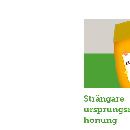
Strängare
ursprungs
honung