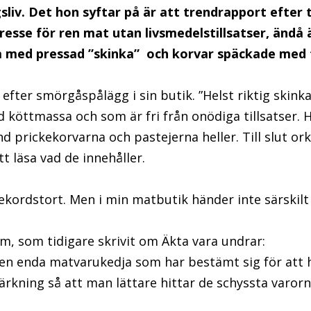
liv. Det hon syftar på är att trendrapport efter
tresse för ren mat utan livsmedelstillsatser, ändå
a med pressad ”skinka” och korvar späckade med t
efter smörgåspålägg i sin butik. ”Helst riktig skink
köttmassa och som är fri från onödiga tillsatser. H
nd prickekorvarna och pastejerna heller. Till slut or
tt läsa vad de innehåller.
rekordstort. Men i min matbutik händer inte särskilt
, som tidigare skrivit om Äkta vara undrar:
a en enda matvarukedja som har bestämt sig för att 
rkning så att man lättare hittar de schyssta varor