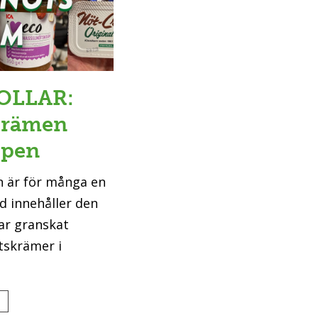
OLLAR:
tkrämen
ppen
n är för många en
d innehåller den
ar granskat
ötskrämer i