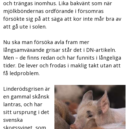
och trängas inomhus. Lika bakvänt som när
mjölkböndernas ordförande i försomras
försökte sig på att säga att kor inte mår bra av
att gå ute i solen.
Nu ska man försöka avla fram mer
långsamväxande grisar står det i DN-artikeln.
Men – de finns redan och har funnits i långeliga
tider. De lever och frodas i maklig takt utan att
få ledproblem.
Linderödsgrisen är
en gammal skånsk
lantras, och har
sitt ursprung i det
svenska
skogssvinet, som