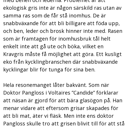
med benen och lederna. Problemet är att
ekologisk gris inte är någon särskild ras utan av
samma ras som de får stå inomhus. De är
snabbväxande för att bli billigare att föda upp,
och ben, leder och brosk hinner inte med. Rasen
som är framtagen för inomhusbruk tål helt
enkelt inte att gå ute och böka, vilket en
Kravgris måste få möjlighet att göra. Ett kusligt
eko från kycklingbranschen där snabbväxande
kycklingar blir för tunga för sina ben.
Hela resonemanget låter bakvänt. Som när
Doktor Pangloss i Voltaires ”Candide” förklarar
att näsan är gjord för att bära glasögon på. Han
menar vidare att eftersom grisar skapades för
att bli mat, äter vi fläsk. Men inte ens doktor
Pangloss skulle tro att grisen blivit till för att stå