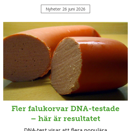
Nyheter
26 juni 2026
Fler falukorvar DNA-testade
– här är resultatet
DNA-test visar att flera populära