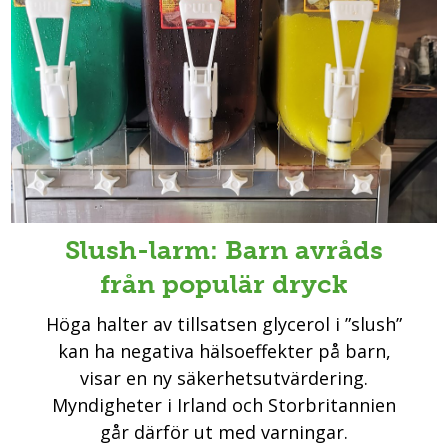
Slush-larm: Barn avråds
från populär dryck
Höga halter av tillsatsen glycerol i ”slush”
kan ha negativa hälsoeffekter på barn,
visar en ny säkerhetsutvärdering.
Myndigheter i Irland och Storbritannien
går därför ut med varningar.