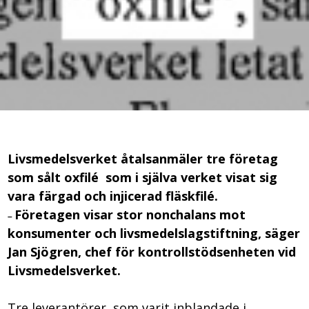
Livsmedelsverket åtalsanmäler tre företag
som sålt
oxfilé
som i själva verket visat sig
vara
färgad och injicerad fläskfilé
.
Företagen visar stor nonchalans mot
–
konsumenter och livsmedelslagstiftning, säger
Jan Sjögren, chef för kontrollstödsenheten vid
Livsmedelsverket.
Tre leverantörer, som varit inblandade i