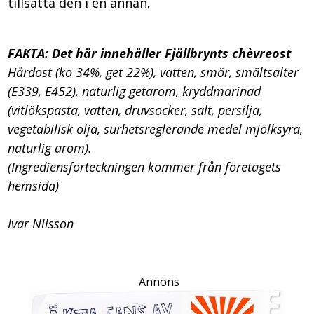
tillsätta den i en annan.
FAKTA: Det här innehåller Fjällbrynts chèvreost
Hårdost (ko 34%, get 22%), vatten, smör, smältsalter
(E339, E452), naturlig getarom, kryddmarinad
(vitlökspasta, vatten, druvsocker, salt, persilja,
vegetabilisk olja, surhetsreglerande medel mjölksyra,
naturlig arom).
(Ingrediensförteckningen kommer från företagets
hemsida)
Ivar Nilsson
Annons