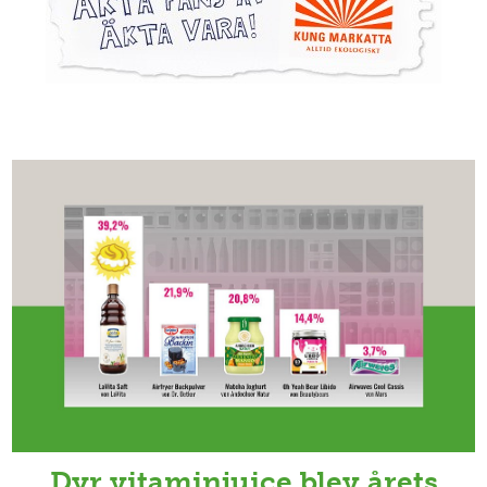
Dyr vitaminjuice blev årets