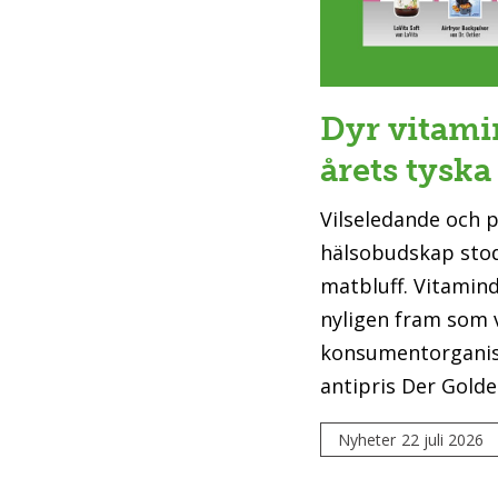
Dyr vitami
årets tyska
Vilseledande och 
hälsobudskap stod
matbluff. Vitamin
nyligen fram som 
konsumentorganis
antipris Der Gold
Nyheter
22 juli 2026