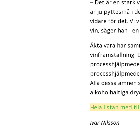
– Det är en stark v
är ju pyttesmå i 
vidare för det. Vi 
vin, säger han i e
Äkta vara har samm
vinframställning. 
processhjälpmedel 
processhjälpmedel 
Alla dessa ämnen 
alkoholhaltiga dry
Hela listan med ti
Ivar Nilsson