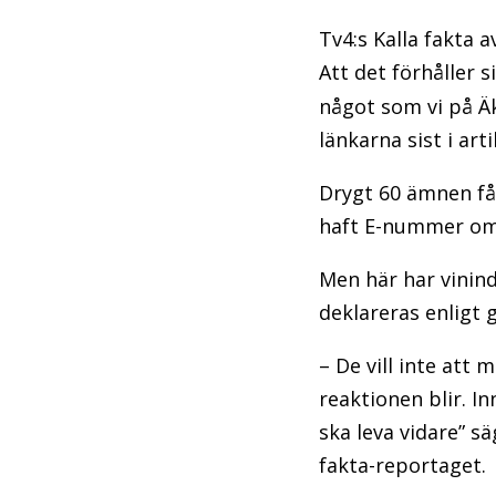
Tv4:s Kalla fakta a
Att det förhåller s
något som vi på Äk
länkarna sist i arti
Drygt 60 ämnen får
haft E-nummer om 
Men här har vinind
deklareras enligt 
– De vill inte att 
reaktionen blir. I
ska leva vidare” s
fakta-reportaget.