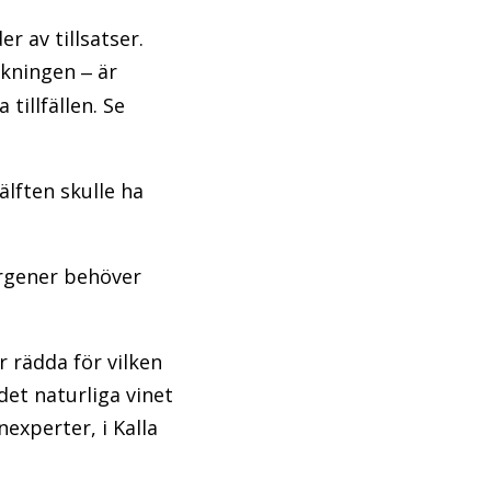
r av tillsatser.
ackningen
är
–
tillfällen. Se
älften skulle ha
ergener behöver
r rädda för vilken
det naturliga vinet
experter, i Kalla