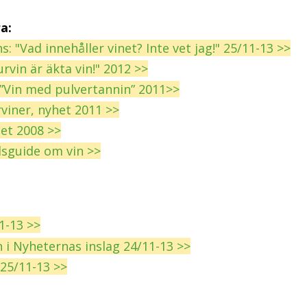
a:
: "Vad innehåller vinet? Inte vet jag!" 25/11-13 >>
urvin är äkta vin!" 2012 >>
 ”Vin med pulvertannin” 2011>>
rviner, nyhet 2011 >>
het 2008 >>
lsguide om vin >>
11-13 >>
n i Nyheternas inslag 24/11-13 >>
25/11-13 >>