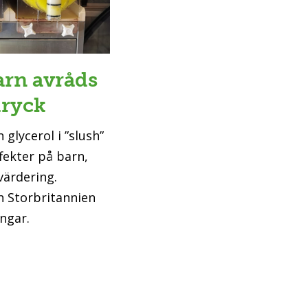
arn avråds
dryck
 glycerol i ”slush”
fekter på barn,
värdering.
h Storbritannien
ngar.