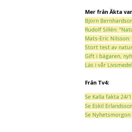
Mer från Äkta var
Björn Bernhardsons
Rudolf Sillén: "Nat
Mats-Eric Nilsson:
Stort test av natu
Gift i bägaren, ny
Läs i vår Livsmede
Från Tv4:
Se Kalla fakta 24/
Se Eskil Erlandsso
Se Nyhetsmorgon 