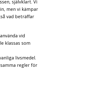
sen, självklart. Vi
vin, men vi kämpar
ckså vad beträffar
 använda vid
lle klassas som
vanliga livsmedel.
 samma regler för