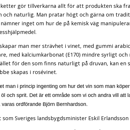
iketter gör tillverkarna allt för att produkten ska 
in och naturlig. Man pratar högt och gärna om tradit
 nämner inget om hur de på kemisk väg manipuler
cesshjälpmedel.
skapar man mer strävhet i vinet, med gummi arabicu
re, med kalciumkarbonat (E170) mindre syrligt och 
tället för den som finns naturligt på druvan, kan en
bbe skapas i rosévinet.
 man i princip ingenting om hur det vin som man köper är
öl och sprit. Det är ett område som vi och andra vill att l
a varas ordförande Björn Bernhardson.
 som Sveriges landsbygdsminister Eskil Erlandsson 