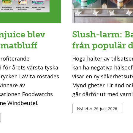
njuice blev
Slush-larm: B
 matbluff
från populär 
profiterande
Höga halter av tillsatsen
 för årets värsta tyska
kan ha negativa hälsoef
drycken LaVita röstades
visar en ny säkerhetsut
vinnare av
Myndigheter i Irland oc
ationen Foodwatchs
går därför ut med varni
ene Windbeutel.
Nyheter
26 juni 2026