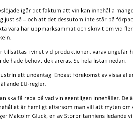
vslöjade igår det faktum att vin kan innehålla mängde
ig just så
och att det dessutom inte står på förp
–
ta vara har uppmärksammat och skrivit om vid flera 
keln.
 tillsättas i vinet vid produktionen, varav ungefär h
de hade behövt deklareras. Se hela listan nedan.
ustrin ett undantag. Endast förekomst av vissa all
gällande EU-regler.
man ska få reda på vad vin egentligen innehåller. De ä
nnehållet är hemligt eftersom man vill att myten om 
äger Malcolm Gluck, en av Storbritanniens ledande vin