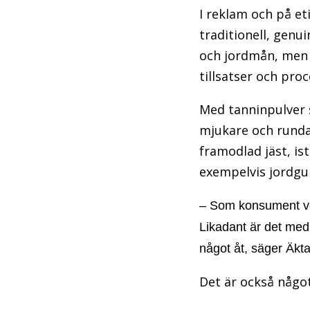
I reklam och på et
traditionell, genu
och jordmån, men
tillsatser och pro
Med tanninpulver 
mjukare och runda
framodlad jäst, is
exempelvis jordgu
– Som konsument vet
Likadant är det med 
något åt, säger Äkt
Det är också något