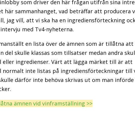
inlobby som driver den här frågan utifrån sina intres
det här sammanhanget, vad beträffar att producera 
vill, jag vill, att vi ska ha en ingrediensförteckning o
n intervju med Tv4-nyheterna.
anställt en lista över de ämnen som är tillåtna att
En del skulle klassas som tillsatser medan andra sku
eller ingredienser. Värt att lägga märket till är att
normalt inte listas på ingrediensförteckningar till 
skulle därför inte behöva skrivas ut om man införde
cker.
llåtna ämnen vid vinframställning >>