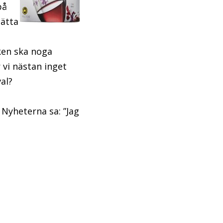
på
sätta
ken ska noga
 vi nästan inget
al?
 Nyheterna sa: ”Jag