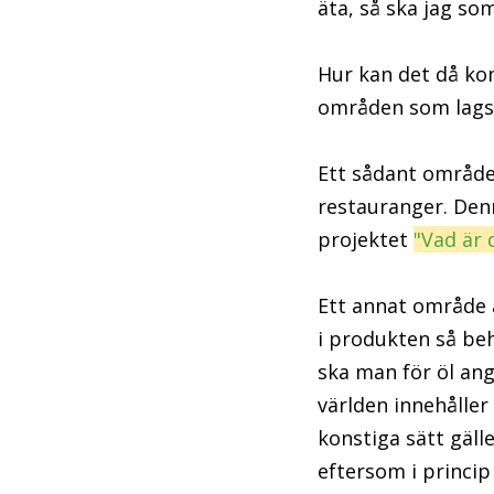
äta, så ska jag so
Hur kan det då kom
områden som lagsti
Ett sådant område 
restauranger. Den
projektet
"Vad är 
Ett annat område ä
i produkten så beh
ska man för öl ang
världen innehålle
konstiga sätt gäll
eftersom i princip