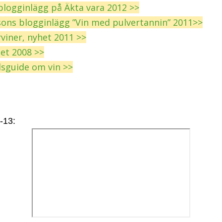
 blogginlägg på Äkta vara 2012 >>
ssons blogginlägg ”Vin med pulvertannin” 2011>>
rviner, nyhet 2011 >>
het 2008 >>
lsguide om vin >>
-13: