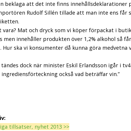
an beklaga att det inte finns innehållsdeklarationer 
mportören Rudolf Sillén tillade att man inte ens får 
iketten.
t vara? Mat och dryck som vi köper förpackat i buti
s men innehåller produkten över 1,2% alkohol så får
t. Hur ska vi konsumenter då kunna göra medvetna v
tändes dock när minister Eskil Erlandsson igår i tv4
en ingrediensförteckning också vad beträffar vin.”
iv:
a tillsatser, nyhet 2013 >>