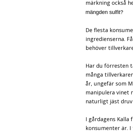
märkning också hel
mängden sulfit?
De flesta konsumen
ingredienserna. Få
behöver tillverkar
Har du förresten t
många tillverkaren 
år, ungefär som M
manipulera vinet m
naturligt jäst dru
I gårdagens Kalla 
konsumenter är. I