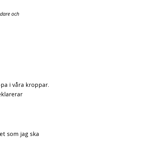
edare och
ppa i våra kroppar.
eklarerar
det som jag ska