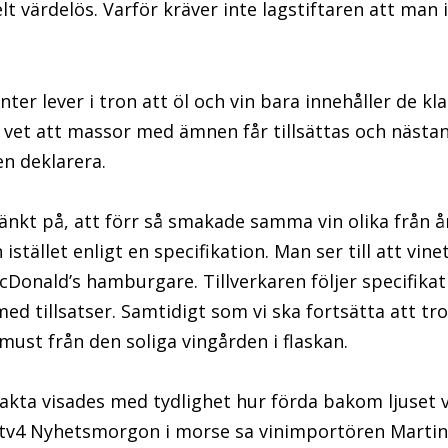
t värdelös. Varför kräver inte lagstiftaren att man 
ter lever i tron att öl och vin bara innehåller de kl
 vet att massor med ämnen får tillsättas och nästan
en deklarera.
änkt på, att förr så smakade samma vin olika från år
istället enligt en specifikation. Man ser till att vine
cDonald’s hamburgare. Tillverkaren följer specifika
ed tillsatser. Samtidigt som vi ska fortsätta att tro
vmust från den soliga vingården i flaskan.
fakta visades med tydlighet hur förda bakom ljuset v
 tv4 Nyhetsmorgon i morse sa vinimportören Martin