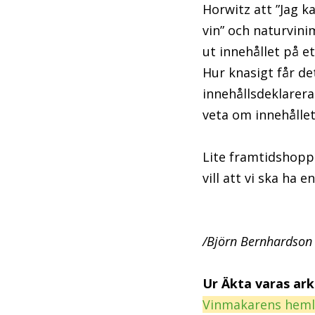
Horwitz att ”Jag k
vin” och naturvini
ut innehållet på et
Hur knasigt får de
innehållsdeklarera
veta om innehålle
Lite framtidshopp 
vill att vi ska ha 
/Björn Bernhardson
Ur Äkta varas ark
Vinmakarens hemlig