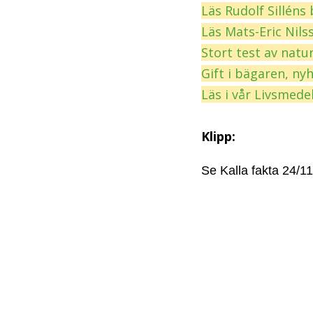
Läs Rudolf Silléns
Läs Mats-Eric Nil
Stort test av natu
Gift i bägaren, ny
Läs i vår Livsmede
Klipp:
Se Kalla fakta 24/11