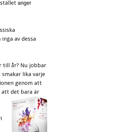
istället
anger
assiska
 inga av dessa
 till år? Nu jobbar
t smakar lika varje
tionen genom att
 att det bara är
i