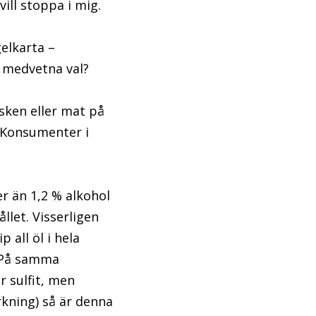
ill stoppa i mig.
elkarta –
a medvetna val?
sken eller mat på
 Konsumenter i
er än 1,2 % alkohol
let. Visserligen
 all öl i hela
. På samma
r sulfit, men
rkning) så är denna