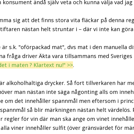
m konsument ändå själv veta och kunna välja vad jag v
ma sig att det finns stora vita fläckar på denna reg
ftaren nästan helt struntar i – där vi inte kan gör
är s.k. "oförpackad mat", dvs mat i den manuella di
na fråga driver Äkta vara tillsammans med Sveriges
det i maten ? Klartext nu!" >>
.
r alkoholhaltiga drycker. Så fort tillverkaren har m
över man nästan inte säga någonting alls om innehål
e om det innehåller spannmål men eftersom i princip
r spannmål så blir märkningen nästan helt värdelös
er regler för vin där man ska ange om vinet innehålle
 alla viner innehåller sulfit (över gränsvärdet för mä