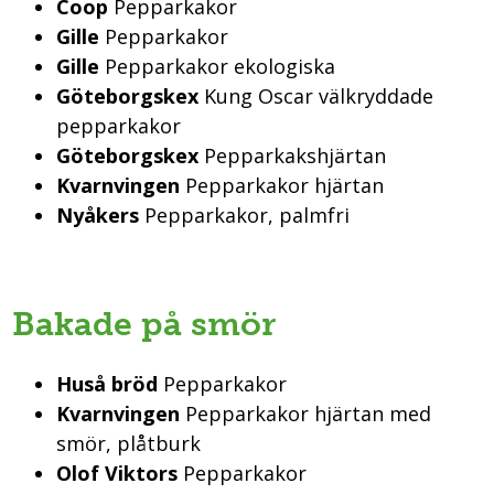
Coop
Pepparkakor
Gille
Pepparkakor
Gille
Pepparkakor ekologiska
Göteborgskex
Kung Oscar välkryddade
pepparkakor
Göteborgskex
Pepparkakshjärtan
Kvarnvingen
Pepparkakor hjärtan
Nyåkers
Pepparkakor, palmfri
Bakade på smör
Huså bröd
Pepparkakor
Kvarnvingen
Pepparkakor hjärtan med
smör, plåtburk
Olof Viktors
Pepparkakor