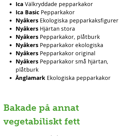
Ica
Välkryddade pepparkakor
Ica Basic
Pepparkakor
Nyåkers
Ekologiska pepparkaksfigurer
Nyåkers
Hjärtan stora
Nyåkers
Pepparkakor, plåtburk
Nyåkers
Pepparkakor ekologiska
Nyåkers
Pepparkakor original
Nyåkers
Pepparkakor små hjärtan,
plåtburk
Änglamark
Ekologiska pepparkakor
Bakade på annat
vegetabiliskt fett