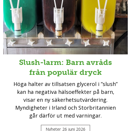
Slush-larm: Barn avråds
från populär dryck
Höga halter av tillsatsen glycerol i ”slush”
kan ha negativa hälsoeffekter på barn,
visar en ny säkerhetsutvärdering.
Myndigheter i Irland och Storbritannien
går därför ut med varningar.
Nyheter
26 juni 2026