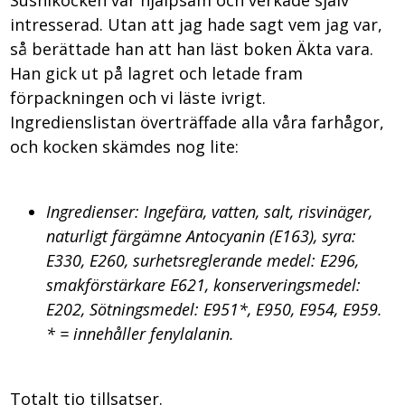
Sushikocken var hjälpsam och verkade själv
intresserad. Utan att jag hade sagt vem jag var,
så berättade han att han läst boken Äkta vara.
Han gick ut på lagret och letade fram
förpackningen och vi läste ivrigt.
Ingredienslistan överträffade alla våra farhågor,
och kocken skämdes nog lite:
Ingredienser: Ingefära, vatten, salt, risvinäger,
naturligt färgämne Antocyanin (E163), syra:
E330, E260, surhetsreglerande medel: E296,
smakförstärkare E621, konserveringsmedel:
E202, Sötningsmedel: E951*, E950, E954, E959.
* = innehåller fenylalanin.
Totalt tio tillsatser.