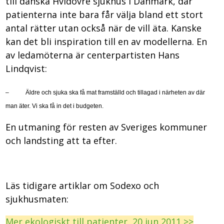
till danska Hvidovre sjukhus i Danmark, där
patienterna inte bara får välja bland ett stort
antal rätter utan också när de vill äta. Kanske
kan det bli inspiration till en av modellerna. En
av ledamöterna är centerpartisten Hans
Lindqvist:
–
Äldre och sjuka ska få mat framställd och tillagad i närheten av där
man äter. Vi ska få in det i budgeten.
En utmaning för resten av Sveriges kommuner
och landsting att ta efter.
Läs tidigare artiklar om Sodexo och
sjukhusmaten:
Mer ekologiskt till patienter, 20 jun 2011 >>