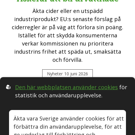
Äkta cider eller en utspädd
industriprodukt? EU:s senaste förslag på
ciderregler är på väg att förlora sin poäng.
Istället för att skydda konsumenterna
verkar kommissionen nu prioritera
industrins frihet att späda ut, smaksätta
och förvilla.
Nyheter
10 juni 2026
Den här webbplatsen använder cookies
för
statistik och användarupplevelse.
Följ oss i Sociala medier:
Äkta vara Sverige använder cookies för att
förbättra din användarupplevelse, för att
Äkta vara
Naturvin
Instagram
Youtube
ge underlag till förbättring och