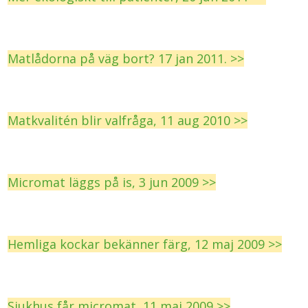
Matlådorna på väg bort? 17 jan 2011. >>
Matkvalitén blir valfråga, 11 aug 2010 >>
Micromat läggs på is, 3 jun 2009 >>
Hemliga kockar bekänner färg, 12 maj 2009 >>
Sjukhus får micromat, 11 maj 2009 >>